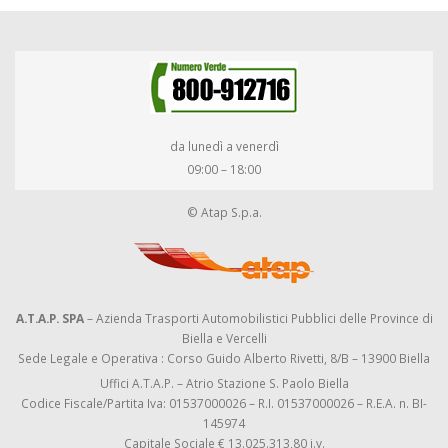
da lunedì a venerdì
09:00 – 18:00
© Atap S.p.a.
A.T.A.P. SPA
– Azienda Trasporti Automobilistici Pubblici delle Province di
Biella e Vercelli
Sede Legale e Operativa : Corso Guido Alberto Rivetti, 8/B – 13900 Biella
Uffici A.T.A.P. – Atrio Stazione S. Paolo Biella
Codice Fiscale/Partita Iva: 01537000026 – R.I. 01537000026 – R.E.A. n. BI-
145974
Capitale Sociale € 13.025.313,80 i.v.