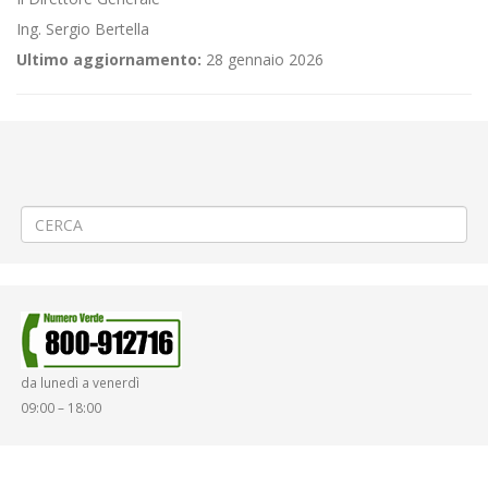
Ing. Sergio Bertella
Ultimo aggiornamento:
28 gennaio 2026
←
Criticità relative all’erogazione dei servizi di trasporto pubblico
locale ATAP nella giornata del 18/01/2022
Criticità relative all’erogazione dei servizi di trasporto pubblico locale
ATAP nella giornata del 20/01/2022
→
da lunedì a venerdì
09:00 – 18:00