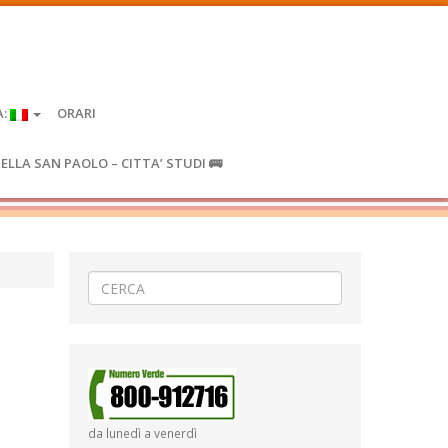
A:
ORARI
IELLA SAN PAOLO – CITTA’ STUDI 🚌
da lunedì a venerdì