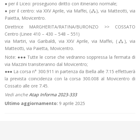
● per il Liceo: proseguono diritto con itinerario normale;
● per il centro: via XXV Aprile, via Maffei, (⁂), via Matteotti, via
Paietta, Movicentro.
Direttrice MARGHERITA/RATINA/BURONZO >> COSSATO
Centro (Linee 410 – 430 – 548 – 551)
via Martiri, via Garibaldi, via XXV Aprile, via Maffei, (⁂), via
Matteotti, via Paietta, Movicentro.
Note: ●●● Tutte le corse che vedranno soppressa la fermata di
via Mazzini transiteranno dal Movicentro;
●●● La corsa n° 300.911 in partenza da Biella alle 7.15 effettuerà
la prevista coincidenza con la corsa 300.008 al Movicentro di
Cossato alle ore 7.45.
Vedi anche
Atap Informa 2023-333
Ultimo aggiornamento:
9 aprile 2025
←
Aggiornamento/Integrazione – Mancata erogazione dei servizi di
trasporto pubblico locale ATAP nella giornata del 01/12/2023
Criticità relative all’erogazione dei servizi di trasporto pubblico locale