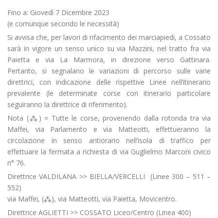
Fino a: Giovedì 7 Dicembre 2023
(e comunque secondo le necessità)
Si avvisa che, per lavori di rifacimento dei marciapiedi, a Cossato
sarà in vigore un senso unico su via Mazzini, nel tratto fra via
Paietta e via La Marmora, in direzione verso Gattinara.
Pertanto, si segnalano le variazioni di percorso sulle varie
direttrici, con indicazione delle rispettive Linee nell’itinerario
prevalente (le determinate corse con itinerario particolare
seguiranno la direttrice di riferimento).
Nota (⁂) = Tutte le corse, provenendo dalla rotonda tra via
Maffei, via Parlamento e via Matteotti, effettueranno la
circolazione in senso antiorario nell’isola di traffico per
effettuare la fermata a richiesta di via Guglielmo Marconi civico
n° 76.
Direttrice VALDILANA >> BIELLA/VERCELLI (Linee 300 – 511 –
552)
via Maffei, (⁂), via Matteotti, via Paietta, Movicentro.
Direttrice AGLIETTI >> COSSATO Liceo/Centro (Linea 400)