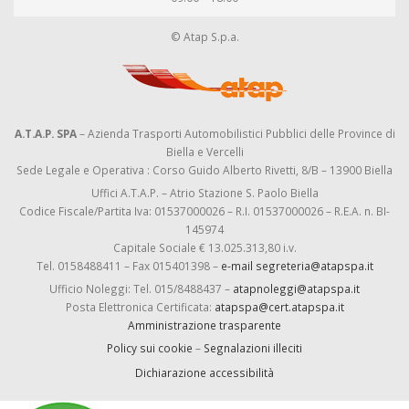
© Atap S.p.a.
A.T.A.P. SPA
– Azienda Trasporti Automobilistici Pubblici delle Province di
Biella e Vercelli
Sede Legale e Operativa : Corso Guido Alberto Rivetti, 8/B – 13900 Biella
Uffici A.T.A.P. – Atrio Stazione S. Paolo Biella
Codice Fiscale/Partita Iva: 01537000026 – R.I. 01537000026 – R.E.A. n. BI-
145974
Capitale Sociale € 13.025.313,80 i.v.
Tel. 0158488411 – Fax 015401398 –
e-mail segreteria@atapspa.it
Ufficio Noleggi: Tel. 015/8488437 –
atapnoleggi@atapspa.it
Posta Elettronica Certificata:
atapspa@cert.atapspa.it
Amministrazione trasparente
Policy sui cookie
–
Segnalazioni illeciti
Dichiarazione accessibilità