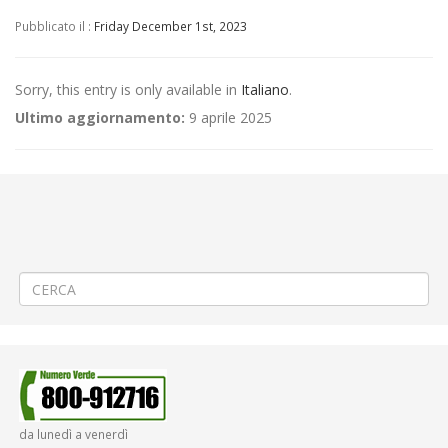
Pubblicato il :
Friday December 1st, 2023
Sorry, this entry is only available in
Italiano
.
Ultimo aggiornamento:
9 aprile 2025
←
(Italiano) Aggiornamento/Integrazione – Mancata erogazione dei
servizi di trasporto pubblico locale ATAP nella giornata del
01/12/2023
(Italiano) Criticità relative all’erogazione dei servizi di trasporto
pubblico locale ATAP nella giornata del 04/12/2023
→
da lunedì a venerdì