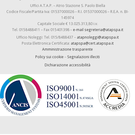
Uffici A.T.A.P. – Atrio Stazione S. Paolo Biella
Codice Fiscale/Partita Iva: 01537000026 – R.I. 01537000026 – R.E.A. n. BI-
145974
Capitale Sociale € 13.025.313,80 i.v.
Tel. 0158488411 – Fax 015401398 –
e-mail segreteria@atapspa.it
Ufficio Noleggi: Tel. 015/8488437 –
atapnoleggi@atapspa.it
Posta Elettronica Certificata:
atapspa@cert.atapspa.it
Amministrazione trasparente
Policy sui cookie
–
Segnalazioni illeciti
Dichiarazione accessibilità