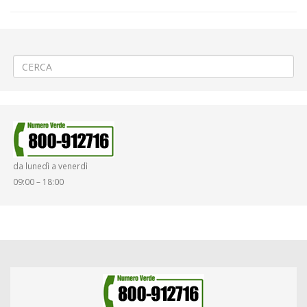
←
🚵🏼‍♀️«60° Giro Ciclistico della Valle d’Aosta – Mont Blanc»
🏗️Rifacimento tetto a Mongrando Curanuova
→
da lunedì a venerdì
09:00 – 18:00