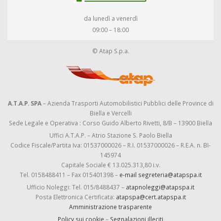
da lunedì a venerdì
09:00 – 18:00
© Atap S.p.a.
A.T.A.P. SPA
– Azienda Trasporti Automobilistici Pubblici delle Province di
Biella e Vercelli
Sede Legale e Operativa : Corso Guido Alberto Rivetti, 8/B – 13900 Biella
Uffici A.T.A.P. – Atrio Stazione S. Paolo Biella
Codice Fiscale/Partita Iva: 01537000026 – R.I. 01537000026 – R.E.A. n. BI-
145974
Capitale Sociale € 13.025.313,80 i.v.
Tel. 0158488411 – Fax 015401398 –
e-mail segreteria@atapspa.it
Ufficio Noleggi: Tel. 015/8488437 –
atapnoleggi@atapspa.it
Posta Elettronica Certificata:
atapspa@cert.atapspa.it
Amministrazione trasparente
Policy sui cookie
–
Segnalazioni illeciti