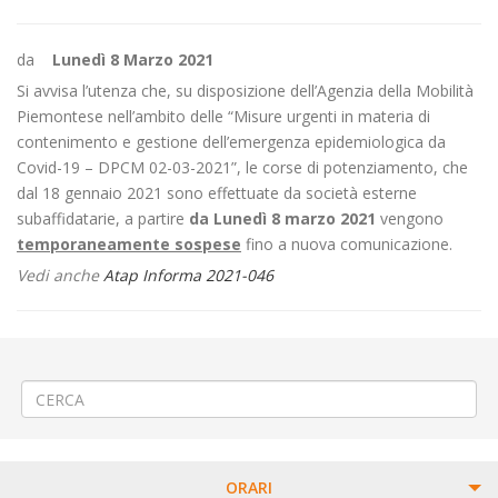
da
Lunedì 8 Marzo 2021
Si avvisa l’utenza che, su disposizione dell’Agenzia della Mobilità
Piemontese nell’ambito delle “Misure urgenti in materia di
contenimento e gestione dell’emergenza epidemiologica da
Covid-19 – DPCM 02-03-2021”, le corse di potenziamento, che
dal 18 gennaio 2021 sono effettuate da società esterne
subaffidatarie, a partire
da Lunedì 8 marzo 2021
vengono
temporaneamente sospese
fino a nuova comunicazione.
Vedi anche
Atap Informa 2021-046
←
PROROGA Realizzazione rotatoria a Santhià
Sospensione di alcune corse del periodo Scolastico
→
ORARI