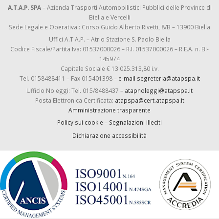
A.T.A.P. SPA
– Azienda Trasporti Automobilistici Pubblici delle Province di
Biella e Vercelli
Sede Legale e Operativa : Corso Guido Alberto Rivetti, 8/B – 13900 Biella
Uffici A.T.A.P. – Atrio Stazione S. Paolo Biella
Codice Fiscale/Partita Iva: 01537000026 – R.I. 01537000026 – R.E.A. n. BI-
145974
Capitale Sociale € 13.025.313,80 i.v.
Tel. 0158488411 – Fax 015401398 –
e-mail segreteria@atapspa.it
Ufficio Noleggi: Tel. 015/8488437 –
atapnoleggi@atapspa.it
Posta Elettronica Certificata:
atapspa@cert.atapspa.it
Amministrazione trasparente
Policy sui cookie
–
Segnalazioni illeciti
Dichiarazione accessibilità