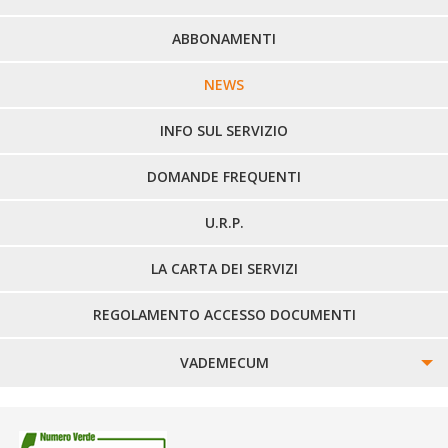
PERCORSI URBANI IN BIELLA
ABBONAMENTI
LINEE URBANE VERCELLI
NEWS
LINEE EXTRAURBANE
INFO SUL SERVIZIO
DOMANDE FREQUENTI
U.R.P.
LA CARTA DEI SERVIZI
REGOLAMENTO ACCESSO DOCUMENTI
VADEMECUM
SINISTRI