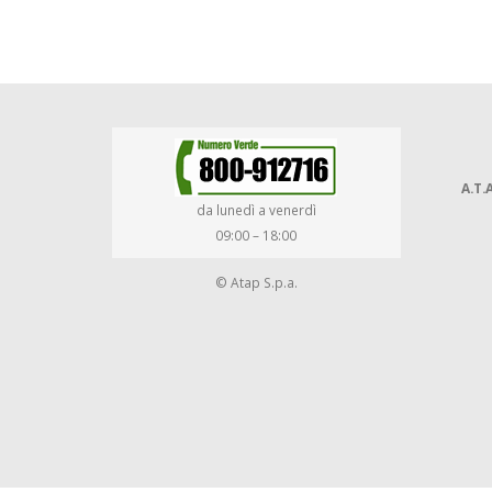
A.T.A
da lunedì a venerdì
09:00 – 18:00
© Atap S.p.a.