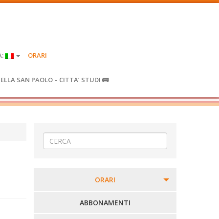
A:
ORARI
IELLA SAN PAOLO – CITTA’ STUDI 🚌
ORARI
PERCORSI URBANI IN BIELLA
ABBONAMENTI