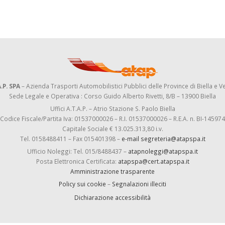
.P. SPA
– Azienda Trasporti Automobilistici Pubblici delle Province di Biella e Ve
Sede Legale e Operativa : Corso Guido Alberto Rivetti, 8/B – 13900 Biella
Uffici A.T.A.P. – Atrio Stazione S. Paolo Biella
Codice Fiscale/Partita Iva: 01537000026 – R.I. 01537000026 – R.E.A. n. BI-145974
Capitale Sociale € 13.025.313,80 i.v.
Tel. 0158488411 – Fax 015401398 –
e-mail segreteria@atapspa.it
Ufficio Noleggi: Tel. 015/8488437 –
atapnoleggi@atapspa.it
Posta Elettronica Certificata:
atapspa@cert.atapspa.it
Amministrazione trasparente
Policy sui cookie
–
Segnalazioni illeciti
Dichiarazione accessibilità