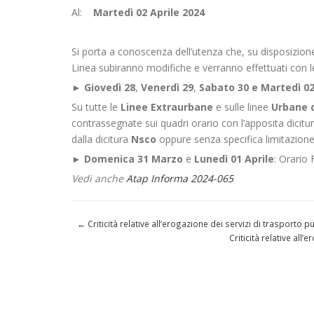
Al:
Martedì 02 Aprile 2024
Si porta a conoscenza dell’utenza che, su disposizione
Linea subiranno modifiche e verranno effettuati con l
►
Giovedì 28
,
Venerdì 29
,
Sabato 30 e Martedì 0
Su tutte le
Linee Extraurbane
e sulle linee
Urbane di
contrassegnate sui quadri orario con l’apposita dicitu
dalla dicitura
Nsco
oppure senza specifica limitazion
►
Domenica 31 Marzo
e
Lunedì 01 Aprile
: Orario 
Vedi anche
Atap Informa 2024-065
←
Criticità relative all’erogazione dei servizi di trasporto
Criticità relative al