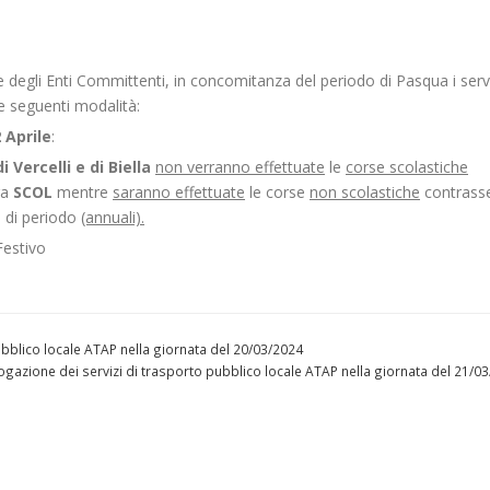
 degli Enti Committenti, in concomitanza del periodo di Pasqua i servi
e seguenti modalità:
2
Aprile
:
 Vercelli e di Biella
non verranno effettuate
le
corse scolastiche
ra
SCOL
mentre
saranno effettuate
le corse
non scolastiche
contrass
e di periodo
(annuali).
Festivo
 pubblico locale ATAP nella giornata del 20/03/2024
l’erogazione dei servizi di trasporto pubblico locale ATAP nella giornata del 21/