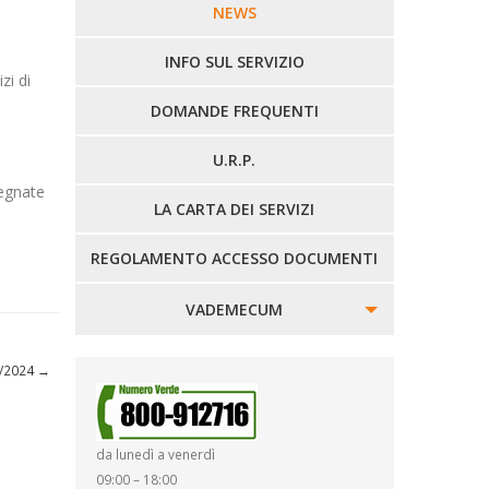
LINEE URBANE VERCELLI
NEWS
LINEE EXTRAURBANE
INFO SUL SERVIZIO
zi di
DOMANDE FREQUENTI
U.R.P.
egnate
LA CARTA DEI SERVIZI
REGOLAMENTO ACCESSO DOCUMENTI
VADEMECUM
SINISTRI
03/2024
→
SMARRIMENTO OGGETTI
da lunedì a venerdì
DIRITTI E DOVERI
09:00 – 18:00