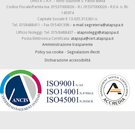
Uffici A.T.A.P. – Atrio Stazione S. Paolo Biella
Codice Fiscale/Partita Iva: 01537000026 – R.I. 01537000026 – R.E.A. n. BI-
145974
Capitale Sociale € 13.025.313,80 i.v.
Tel. 0158488411 – Fax 015401398 –
e-mail segreteria@atapspa.it
Ufficio Noleggi: Tel. 015/8488437 –
atapnoleggi@atapspa.it
Posta Elettronica Certificata:
atapspa@cert.atapspa.it
Amministrazione trasparente
Policy sui cookie
–
Segnalazioni illeciti
Dichiarazione accessibilità