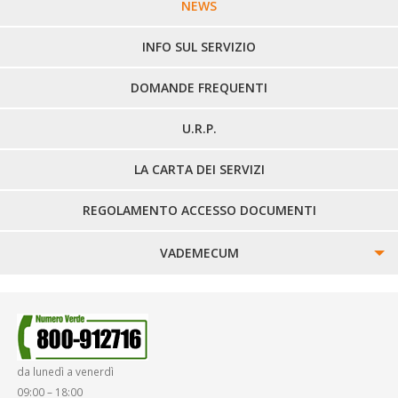
LINEE URBANE VERCELLI
NEWS
LINEE EXTRAURBANE
INFO SUL SERVIZIO
DOMANDE FREQUENTI
U.R.P.
LA CARTA DEI SERVIZI
REGOLAMENTO ACCESSO DOCUMENTI
VADEMECUM
SINISTRI
SMARRIMENTO OGGETTI
da lunedì a venerdì
DIRITTI E DOVERI
09:00 – 18:00