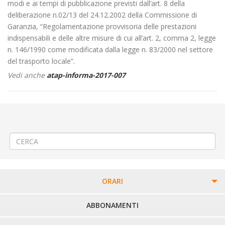
modi e ai tempi di pubblicazione previsti dall’art. 8 della
deliberazione n.02/13 del 24.12.2002 della Commissione di
Garanzia, “Regolamentazione provvisoria delle prestazioni
indispensabili e delle altre misure di cui all’art. 2, comma 2, legge
n. 146/1990 come modificata dalla legge n. 83/2000 nel settore
del trasporto locale”.
Vedi anche
atap-informa-2017-007
←
Modifica Linea 380 Ivrea – Magnano – Mongrando – Biella –
Candelo- Verrone – Arro
integrazione sciopero del 23/01/2017
→
ORARI
PERCORSI URBANI IN BIELLA
ABBONAMENTI