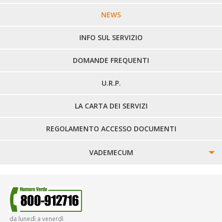
LINEE URBANE VERCELLI
NEWS
LINEE EXTRAURBANE
INFO SUL SERVIZIO
DOMANDE FREQUENTI
U.R.P.
LA CARTA DEI SERVIZI
REGOLAMENTO ACCESSO DOCUMENTI
VADEMECUM
SINISTRI
SMARRIMENTO OGGETTI
da lunedì a venerdì
DIRITTI E DOVERI