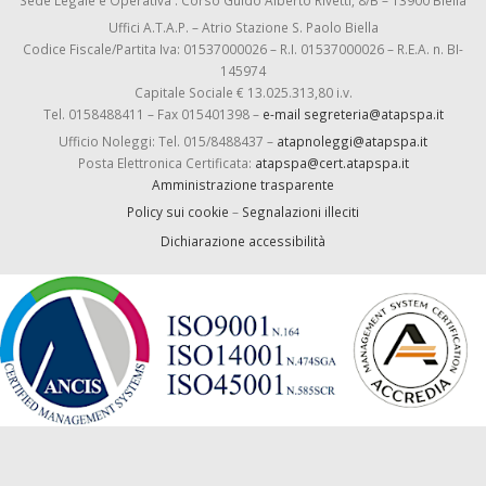
Sede Legale e Operativa : Corso Guido Alberto Rivetti, 8/B – 13900 Biella
Uffici A.T.A.P. – Atrio Stazione S. Paolo Biella
Codice Fiscale/Partita Iva: 01537000026 – R.I. 01537000026 – R.E.A. n. BI-
145974
Capitale Sociale € 13.025.313,80 i.v.
Tel. 0158488411 – Fax 015401398 –
e-mail segreteria@atapspa.it
Ufficio Noleggi: Tel. 015/8488437 –
atapnoleggi@atapspa.it
Posta Elettronica Certificata:
atapspa@cert.atapspa.it
Amministrazione trasparente
Policy sui cookie
–
Segnalazioni illeciti
Dichiarazione accessibilità