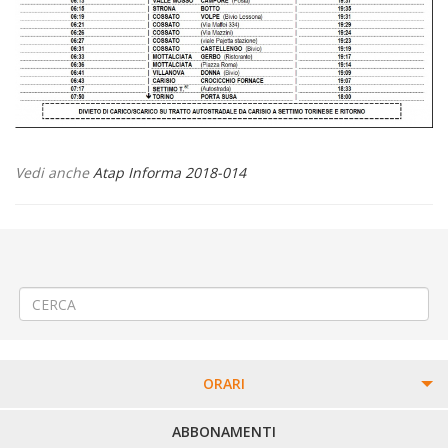
Vedi anche
Atap Informa 2018-014
←
Modifica Linea 390 Anzasco – Cavaglià – Sandigliano – Biella
Istituzione Linea di servizio pubblico 500 BIELLA – GAGLIANICO –
VERRONE – MASSAZZA – VILLANOVA -MILANO
→
ORARI
PERCORSI URBANI IN BIELLA
ABBONAMENTI