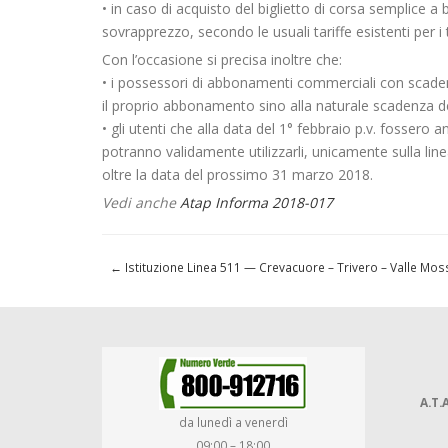
• in caso di acquisto del biglietto di corsa semplice 
sovrapprezzo, secondo le usuali tariffe esistenti per i t
Con l’occasione si precisa inoltre che:
• i possessori di abbonamenti commerciali con scadenz
il proprio abbonamento sino alla naturale scadenza de
• gli utenti che alla data del 1° febbraio p.v. fosser
potranno validamente utilizzarli, unicamente sulla linea 
oltre la data del prossimo 31 marzo 2018.
Vedi anche
Atap Informa 2018-017
←
Istituzione Linea 511 — Crevacuore – Trivero – Valle Mos
A.T.A
da lunedì a venerdì
09:00 – 18:00