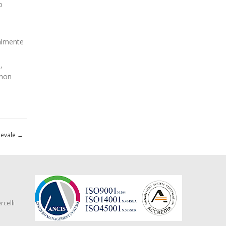
o
malmente
,
 non
rnevale
→
rcelli