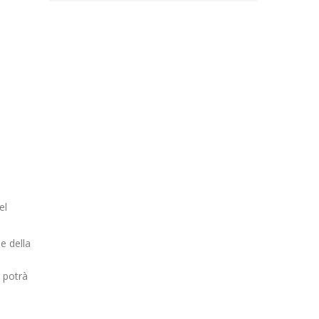
el
se della
o potrà