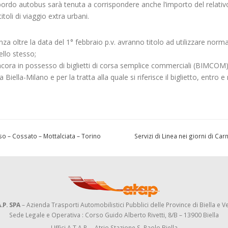
a bordo autobus sarà tenuta a corrispondere anche l’importo del relativ
itoli di viaggio extra urbani.
a oltre la data del 1° febbraio p.v. avranno titolo ad utilizzare nor
llo stesso;
o ancora in possesso di biglietti di corsa semplice commerciali (BIMCOM)
Biella-Milano e per la tratta alla quale si riferisce il biglietto, entro e
so – Cossato – Mottalciata – Torino
Servizi di Linea nei giorni di Ca
.P. SPA
– Azienda Trasporti Automobilistici Pubblici delle Province di Biella e Ve
Sede Legale e Operativa : Corso Guido Alberto Rivetti, 8/B – 13900 Biella
Uffici A.T.A.P. – Atrio Stazione S. Paolo Biella