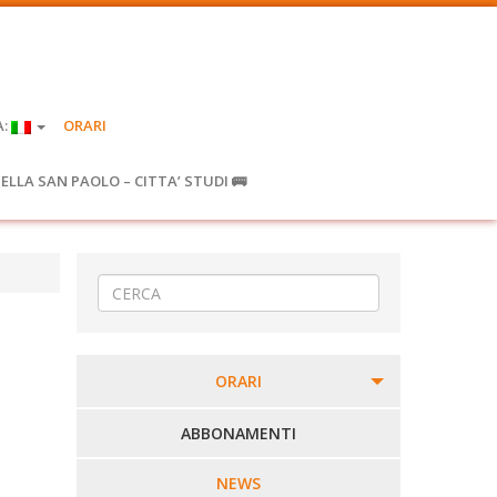
A:
ORARI
IELLA SAN PAOLO – CITTA’ STUDI 🚌
ORARI
PERCORSI URBANI IN BIELLA
ABBONAMENTI
LINEE URBANE VERCELLI
NEWS