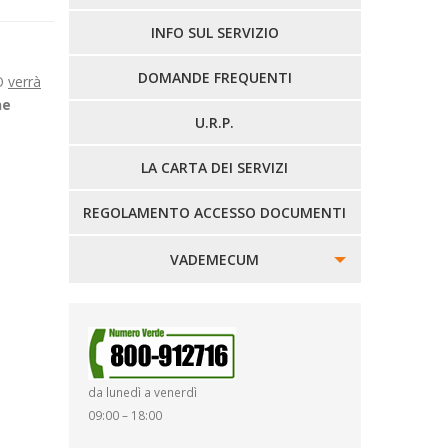
LINEE EXTRAURBANE
INFO SUL SERVIZIO
DOMANDE FREQUENTI
NO
verrà
ne
U.R.P.
LA CARTA DEI SERVIZI
REGOLAMENTO ACCESSO DOCUMENTI
VADEMECUM
SINISTRI
SMARRIMENTO OGGETTI
da lunedì a venerdì
DIRITTI E DOVERI
09:00 – 18:00