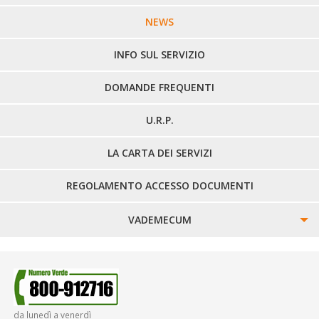
LINEE URBANE VERCELLI
NEWS
LINEE EXTRAURBANE
INFO SUL SERVIZIO
DOMANDE FREQUENTI
U.R.P.
LA CARTA DEI SERVIZI
REGOLAMENTO ACCESSO DOCUMENTI
VADEMECUM
SINISTRI
SMARRIMENTO OGGETTI
da lunedì a venerdì
DIRITTI E DOVERI