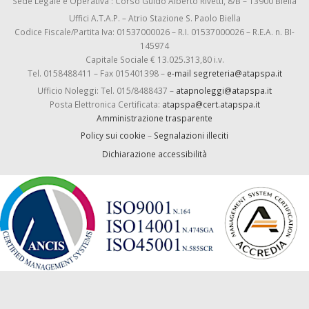
Sede Legale e Operativa : Corso Guido Alberto Rivetti, 8/B – 13900 Biella
Uffici A.T.A.P. – Atrio Stazione S. Paolo Biella
Codice Fiscale/Partita Iva: 01537000026 – R.I. 01537000026 – R.E.A. n. BI-
145974
Capitale Sociale € 13.025.313,80 i.v.
Tel. 0158488411 – Fax 015401398 –
e-mail segreteria@atapspa.it
Ufficio Noleggi: Tel. 015/8488437 –
atapnoleggi@atapspa.it
Posta Elettronica Certificata:
atapspa@cert.atapspa.it
Amministrazione trasparente
Policy sui cookie
–
Segnalazioni illeciti
Dichiarazione accessibilità