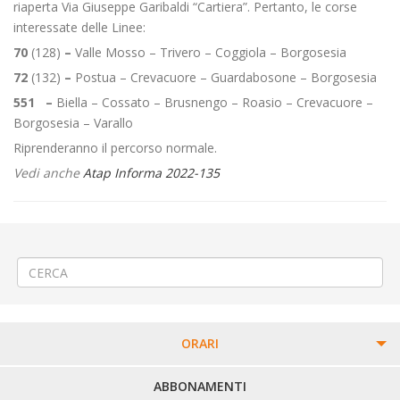
riaperta Via Giuseppe Garibaldi “Cartiera”. Pertanto, le corse
interessate delle Linee:
70
(128)
–
Valle Mosso – Trivero – Coggiola – Borgosesia
72
(132)
–
Postua – Crevacuore – Guardabosone – Borgosesia
551
–
Biella – Cossato – Brusnengo – Roasio – Crevacuore –
Borgosesia – Varallo
Riprenderanno il percorso normale.
Vedi anche
Atap Informa 2022-135
←
Posizionamento cantiere a Biella su Via Santuario d’Oropa.
«Sagra del mirtillo» a Moncrivello
→
ORARI
PERCORSI URBANI IN BIELLA
ABBONAMENTI