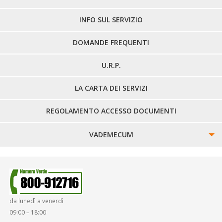
LINEE EXTRAURBANE
INFO SUL SERVIZIO
DOMANDE FREQUENTI
U.R.P.
LA CARTA DEI SERVIZI
REGOLAMENTO ACCESSO DOCUMENTI
VADEMECUM
SINISTRI
SMARRIMENTO OGGETTI
da lunedì a venerdì
DIRITTI E DOVERI
09:00 – 18:00