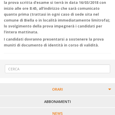
la prova scritta d’esame si terrà in data 16/03/2018 con
inizio alle ore 8:45, all’indirizzo che sarà comunicato
quanto prima (trattasi in ogni caso di sede sita nel
comune di Biella o in località immediatamente limitrofa);
lo svolgimento della prova impegnerà i candidati per
l’intera mattinata.
I candidati dovranno presentarsi a sostenere la prova
muniti di documento di identità in corso di validità.
←
SELEZIONE PERSONALE
«Carnevale dei Bambini» ad Alice Castello
→
ORARI
PERCORSI URBANI IN BIELLA
ABBONAMENTI
LINEE URBANE VERCELLI
NEWS