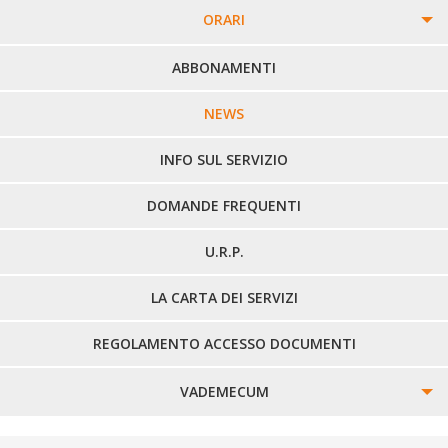
ORARI
PERCORSI URBANI IN BIELLA
ABBONAMENTI
LINEE URBANE VERCELLI
NEWS
LINEE EXTRAURBANE
INFO SUL SERVIZIO
DOMANDE FREQUENTI
U.R.P.
LA CARTA DEI SERVIZI
REGOLAMENTO ACCESSO DOCUMENTI
VADEMECUM
SINISTRI