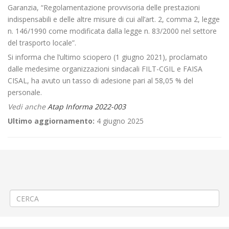
Garanzia, “Regolamentazione provvisoria delle prestazioni
indispensabili e delle altre misure di cui all’art. 2, comma 2, legge
n. 146/1990 come modificata dalla legge n. 83/2000 nel settore
del trasporto locale”.
Si informa che l’ultimo sciopero (1 giugno 2021), proclamato
dalle medesime organizzazioni sindacali FILT-CGIL e FAISA
CISAL, ha avuto un tasso di adesione pari al 58,05 % del
personale.
Vedi anche
Atap Informa 2022-003
Ultimo aggiornamento:
4 giugno 2025
←
Obbligo di possesso della certificazione verde covid-19
“rafforzata” per l’accesso ai mezzi di trasporto
Criticità relative all’erogazione dei servizi di trasporto pubblico locale
ATAP nella giornata del 10/01/2022
→