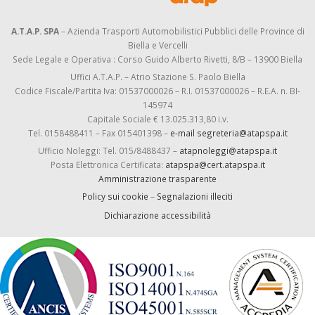
A.T.A.P. SPA
– Azienda Trasporti Automobilistici Pubblici delle Province di
Biella e Vercelli
Sede Legale e Operativa : Corso Guido Alberto Rivetti, 8/B – 13900 Biella
Uffici A.T.A.P. – Atrio Stazione S. Paolo Biella
Codice Fiscale/Partita Iva: 01537000026 – R.I. 01537000026 – R.E.A. n. BI-
145974
Capitale Sociale € 13.025.313,80 i.v.
Tel. 0158488411 – Fax 015401398 –
e-mail segreteria@atapspa.it
Ufficio Noleggi: Tel. 015/8488437 –
atapnoleggi@atapspa.it
Posta Elettronica Certificata:
atapspa@cert.atapspa.it
Amministrazione trasparente
Policy sui cookie
–
Segnalazioni illeciti
Dichiarazione accessibilità