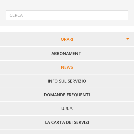
pubblico locale dal 01/09/2021
«Festa Patronale della Madonnina» a Verolengo
→
ORARI
PERCORSI URBANI IN BIELLA
ABBONAMENTI
LINEE URBANE VERCELLI
NEWS
LINEE EXTRAURBANE
INFO SUL SERVIZIO
DOMANDE FREQUENTI
U.R.P.
LA CARTA DEI SERVIZI