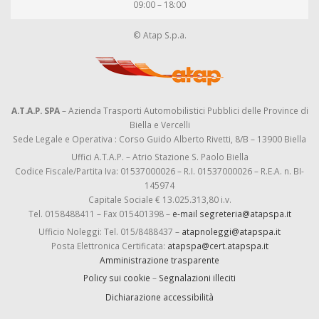
09:00 – 18:00
© Atap S.p.a.
A.T.A.P. SPA
– Azienda Trasporti Automobilistici Pubblici delle Province di
Biella e Vercelli
Sede Legale e Operativa : Corso Guido Alberto Rivetti, 8/B – 13900 Biella
Uffici A.T.A.P. – Atrio Stazione S. Paolo Biella
Codice Fiscale/Partita Iva: 01537000026 – R.I. 01537000026 – R.E.A. n. BI-
145974
Capitale Sociale € 13.025.313,80 i.v.
Tel. 0158488411 – Fax 015401398 –
e-mail segreteria@atapspa.it
Ufficio Noleggi: Tel. 015/8488437 –
atapnoleggi@atapspa.it
Posta Elettronica Certificata:
atapspa@cert.atapspa.it
Amministrazione trasparente
Policy sui cookie
–
Segnalazioni illeciti
Dichiarazione accessibilità