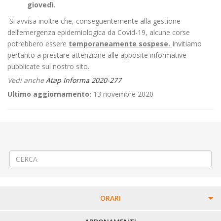
giovedì.
Si avvisa inoltre che, conseguentemente alla gestione
dell’emergenza epidemiologica da Covid-19, alcune corse
potrebbero essere
temporaneamente sospese.
Invitiamo
pertanto a prestare attenzione alle apposite informative
pubblicate sul nostro sito.
Vedi anche
Atap Informa 2020-277
Ultimo aggiornamento:
13 novembre 2020
←
Modifica Linea 558 CALLABIANA – VEGLIO – VALLE MOSSO
Modifica Linea 320 BIELLA CIMITERO – SAN PAOLO – CHIAVAZZA –
RONCO B. -TERNENGO
→
ORARI