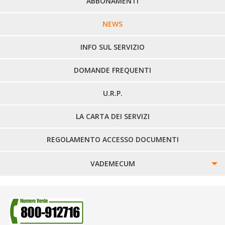
PERCORSI URBANI IN BIELLA
ABBONAMENTI
LINEE URBANE VERCELLI
NEWS
LINEE EXTRAURBANE
INFO SUL SERVIZIO
DOMANDE FREQUENTI
U.R.P.
LA CARTA DEI SERVIZI
REGOLAMENTO ACCESSO DOCUMENTI
VADEMECUM
SINISTRI
SMARRIMENTO OGGETTI