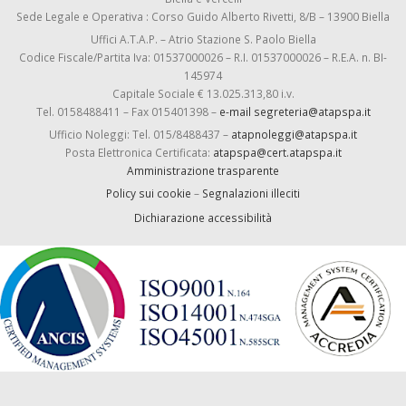
Sede Legale e Operativa : Corso Guido Alberto Rivetti, 8/B – 13900 Biella
Uffici A.T.A.P. – Atrio Stazione S. Paolo Biella
Codice Fiscale/Partita Iva: 01537000026 – R.I. 01537000026 – R.E.A. n. BI-
145974
Capitale Sociale € 13.025.313,80 i.v.
Tel. 0158488411 – Fax 015401398 –
e-mail segreteria@atapspa.it
Ufficio Noleggi: Tel. 015/8488437 –
atapnoleggi@atapspa.it
Posta Elettronica Certificata:
atapspa@cert.atapspa.it
Amministrazione trasparente
Policy sui cookie
–
Segnalazioni illeciti
Dichiarazione accessibilità