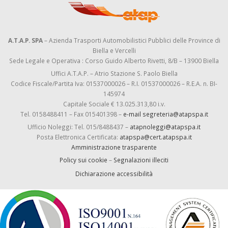
A.T.A.P. SPA
– Azienda Trasporti Automobilistici Pubblici delle Province di
Biella e Vercelli
Sede Legale e Operativa : Corso Guido Alberto Rivetti, 8/B – 13900 Biella
Uffici A.T.A.P. – Atrio Stazione S. Paolo Biella
Codice Fiscale/Partita Iva: 01537000026 – R.I. 01537000026 – R.E.A. n. BI-
145974
Capitale Sociale € 13.025.313,80 i.v.
Tel. 0158488411 – Fax 015401398 –
e-mail segreteria@atapspa.it
Ufficio Noleggi: Tel. 015/8488437 –
atapnoleggi@atapspa.it
Posta Elettronica Certificata:
atapspa@cert.atapspa.it
Amministrazione trasparente
Policy sui cookie
–
Segnalazioni illeciti
Dichiarazione accessibilità