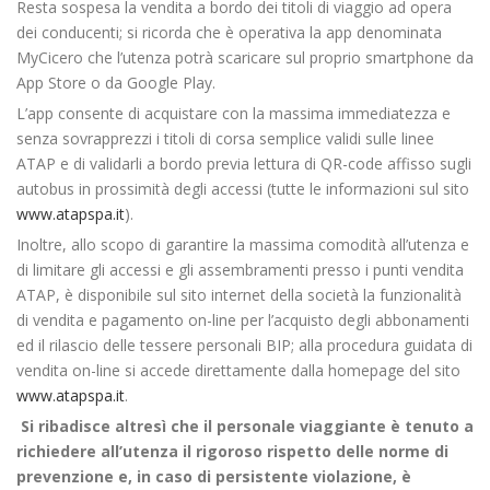
Resta sospesa la vendita a bordo dei titoli di viaggio ad opera
dei conducenti; si ricorda che è operativa la app denominata
MyCicero che l’utenza potrà scaricare sul proprio smartphone da
App Store o da Google Play.
L’app consente di acquistare con la massima immediatezza e
senza sovrapprezzi i titoli di corsa semplice validi sulle linee
ATAP e di validarli a bordo previa lettura di QR-code affisso sugli
autobus in prossimità degli accessi (tutte le informazioni sul sito
www.atapspa.it
).
Inoltre, allo scopo di garantire la massima comodità all’utenza e
di limitare gli accessi e gli assembramenti presso i punti vendita
ATAP, è disponibile sul sito internet della società la funzionalità
di vendita e pagamento on-line per l’acquisto degli abbonamenti
ed il rilascio delle tessere personali BIP; alla procedura guidata di
vendita on-line si accede direttamente dalla homepage del sito
www.atapspa.it
.
Si ribadisce altresì che il personale viaggiante è tenuto a
richiedere all’utenza il rigoroso rispetto delle norme di
prevenzione e, in caso di persistente violazione, è