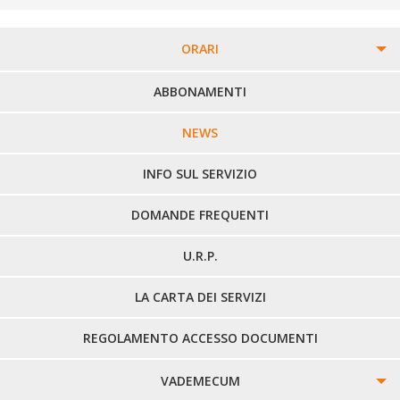
ORARI
PERCORSI URBANI IN BIELLA
ABBONAMENTI
LINEE URBANE VERCELLI
NEWS
LINEE EXTRAURBANE
INFO SUL SERVIZIO
DOMANDE FREQUENTI
U.R.P.
LA CARTA DEI SERVIZI
REGOLAMENTO ACCESSO DOCUMENTI
VADEMECUM