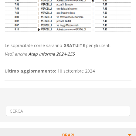
Le sopracitate corse saranno
GRATUITE
per gli utenti.
Vedi anche
Atap Informa 2024-255
Ultimo aggiornamento:
10 settembre 2024
←
🎯 Variazioni temporanee al servizio Linea 599 “Biella Giri Scuole”
🎫 Linee Urbane di Vercelli – chiusura del Cavalcaferrovia Tournon:
fasce orarie con servizi gratuiti
→
ORARI