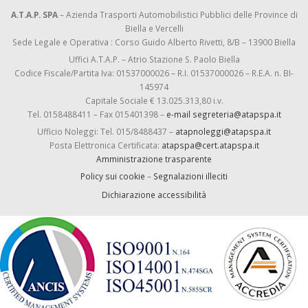
A.T.A.P. SPA
– Azienda Trasporti Automobilistici Pubblici delle Province di
Biella e Vercelli
Sede Legale e Operativa : Corso Guido Alberto Rivetti, 8/B – 13900 Biella
Uffici A.T.A.P. – Atrio Stazione S. Paolo Biella
Codice Fiscale/Partita Iva: 01537000026 – R.I. 01537000026 – R.E.A. n. BI-
145974
Capitale Sociale € 13.025.313,80 i.v.
Tel. 0158488411 – Fax 015401398 –
e-mail segreteria@atapspa.it
Ufficio Noleggi: Tel. 015/8488437 –
atapnoleggi@atapspa.it
Posta Elettronica Certificata:
atapspa@cert.atapspa.it
Amministrazione trasparente
Policy sui cookie
–
Segnalazioni illeciti
Dichiarazione accessibilità