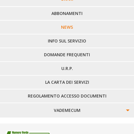
PERCORSI URBANI IN BIELLA
ABBONAMENTI
LINEE URBANE VERCELLI
NEWS
LINEE EXTRAURBANE
INFO SUL SERVIZIO
DOMANDE FREQUENTI
U.R.P.
LA CARTA DEI SERVIZI
REGOLAMENTO ACCESSO DOCUMENTI
VADEMECUM
SINISTRI