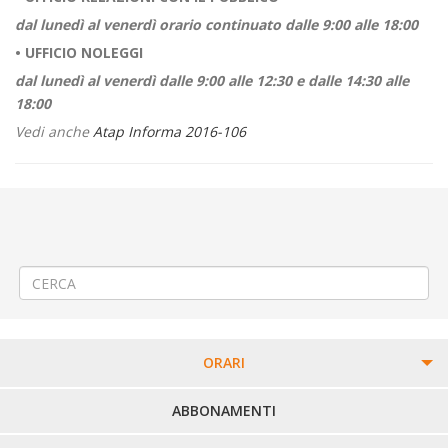
dal lunedì al venerdì orario continuato dalle 9:00 alle 18:00
• UFFICIO NOLEGGI
dal lunedì al venerdì dalle 9:00 alle 12:30 e dalle 14:30 alle
18:00
Vedi anche
Atap Informa 2016-106
←
«Linea Integrativa n° 051 “Navetta Biella Piazza Lamarmora –
Ospedale degli Infermi” – Termine del Servizio »
Soppressione corse nella sola giornata di sabato Provincia di Vercelli
– Linea 67 e Linea 64
→
ORARI
PERCORSI URBANI IN BIELLA
ABBONAMENTI