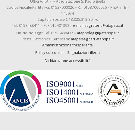
Uffici A.T.A.P. – Atrio Stazione S. Paolo Biella
Codice Fiscale/Partita Iva: 01537000026 – R.I. 01537000026 – R.E.A. n. BI-
145974
Capitale Sociale € 13.025.313,80 i.v.
Tel. 0158488411 – Fax 015401398 –
e-mail segreteria@atapspa.it
Ufficio Noleggi: Tel. 015/8488437 –
atapnoleggi@atapspa.it
Posta Elettronica Certificata:
atapspa@cert.atapspa.it
Amministrazione trasparente
Policy sui cookie
–
Segnalazioni illeciti
Dichiarazione accessibilità