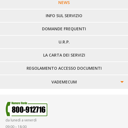
LINEE URBANE VERCELLI
NEWS
LINEE EXTRAURBANE
INFO SUL SERVIZIO
DOMANDE FREQUENTI
U.R.P.
LA CARTA DEI SERVIZI
REGOLAMENTO ACCESSO DOCUMENTI
VADEMECUM
SINISTRI
SMARRIMENTO OGGETTI
da lunedì a venerdì
DIRITTI E DOVERI
09:00 – 18:00