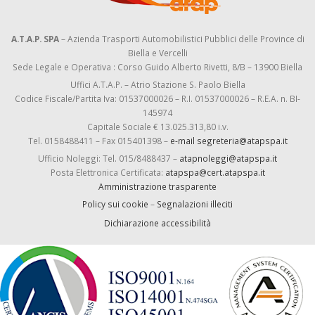
A.T.A.P. SPA
– Azienda Trasporti Automobilistici Pubblici delle Province di
Biella e Vercelli
Sede Legale e Operativa : Corso Guido Alberto Rivetti, 8/B – 13900 Biella
Uffici A.T.A.P. – Atrio Stazione S. Paolo Biella
Codice Fiscale/Partita Iva: 01537000026 – R.I. 01537000026 – R.E.A. n. BI-
145974
Capitale Sociale € 13.025.313,80 i.v.
Tel. 0158488411 – Fax 015401398 –
e-mail segreteria@atapspa.it
Ufficio Noleggi: Tel. 015/8488437 –
atapnoleggi@atapspa.it
Posta Elettronica Certificata:
atapspa@cert.atapspa.it
Amministrazione trasparente
Policy sui cookie
–
Segnalazioni illeciti
Dichiarazione accessibilità