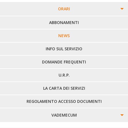
ORARI
PERCORSI URBANI IN BIELLA
ABBONAMENTI
LINEE URBANE VERCELLI
NEWS
LINEE EXTRAURBANE
INFO SUL SERVIZIO
DOMANDE FREQUENTI
U.R.P.
LA CARTA DEI SERVIZI
REGOLAMENTO ACCESSO DOCUMENTI
VADEMECUM