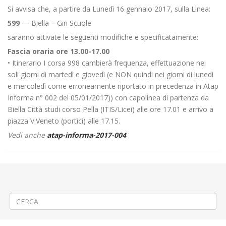
Si avvisa che, a partire da Lunedì 16 gennaio 2017, sulla Linea:
599
— Biella – Giri Scuole
saranno attivate le seguenti modifiche e specificatamente:
Fascia oraria ore 13.00-17.00
• Itinerario I corsa 998 cambierà frequenza, effettuazione nei
soli giorni di martedì e giovedì (e NON quindi nei giorni di lunedì
e mercoledì come erroneamente riportato in precedenza in Atap
Informa n° 002 del 05/01/2017)) con capolinea di partenza da
Biella Città studi corso Pella (ITIS/Licei) alle ore 17.01 e arrivo a
piazza V.Veneto (portici) alle 17.15.
Vedi anche
atap-informa-2017-004
←
Modifica Linea 599 Biella – Giri Scuole
Coincidenza fra Linea 70 Borgosesia – Pray – Valle Mosso e Linea 555
Valle Mosso – Mosso – Trivero
→