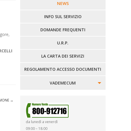
LINEE URBANE VERCELLI
NEWS
LINEE EXTRAURBANE
INFO SUL SERVIZIO
DOMANDE FREQUENTI
igore,
U.R.P.
RCELLI
LA CARTA DEI SERVIZI
REGOLAMENTO ACCESSO DOCUMENTI
VADEMECUM
SINISTRI
ZIMONE
→
SMARRIMENTO OGGETTI
da lunedì a venerdì
DIRITTI E DOVERI
09:00 – 18:00