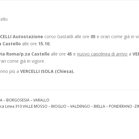
ello
CELLI Autostazione
corso Gastaldi alle ore
05
e orari come già in v
 Castello
alle ore
15.10
;
ia Roma/p.za Castello
alle ore
45
e
nuovo capolinea di arrivo
a
VE
ari come già in vigore.
anno più a
VERCELLI ISOLA (Chiesa).
RA – BORGOSESIA – VARALLO
ica Linea 310 VALLE MOSSO – BIOGLIO – VALDENGO – BIELLA – PONDERANO -