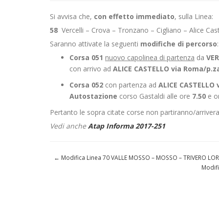
Si avvisa che,
con effetto immediato
, sulla Linea:
58
Vercelli – Crova – Tronzano – Cigliano – Alice Cast
Saranno attivate la seguenti
modifiche di percorso
:
Corsa 051
nuovo capolinea di partenza
da
VER
con arrivo ad
ALICE CASTELLO via Roma/p.za
Corsa 052
con partenza ad
ALICE CASTELLO v
Autostazione
corso Gastaldi alle ore
7.50
e or
Pertanto le sopra citate corse non partiranno/arriver
Vedi anche
Atap Informa 2017-251
←
Modifica Linea 70 VALLE MOSSO – MOSSO – TRIVERO LO
Modif