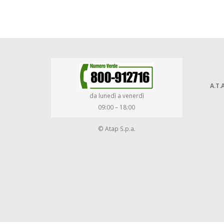
A.T.A
da lunedì a venerdì
09:00 – 18:00
© Atap S.p.a.