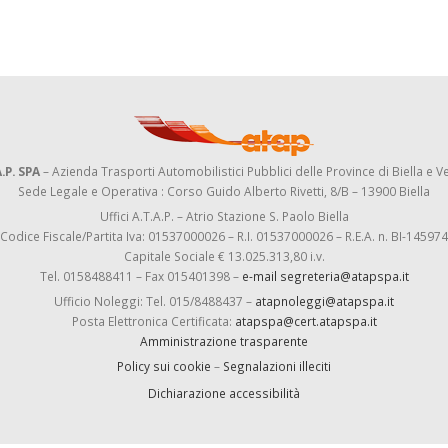
.P. SPA
– Azienda Trasporti Automobilistici Pubblici delle Province di Biella e Ve
Sede Legale e Operativa : Corso Guido Alberto Rivetti, 8/B – 13900 Biella
Uffici A.T.A.P. – Atrio Stazione S. Paolo Biella
Codice Fiscale/Partita Iva: 01537000026 – R.I. 01537000026 – R.E.A. n. BI-145974
Capitale Sociale € 13.025.313,80 i.v.
Tel. 0158488411 – Fax 015401398 –
e-mail segreteria@atapspa.it
Ufficio Noleggi: Tel. 015/8488437 –
atapnoleggi@atapspa.it
Posta Elettronica Certificata:
atapspa@cert.atapspa.it
Amministrazione trasparente
Policy sui cookie
–
Segnalazioni illeciti
Dichiarazione accessibilità