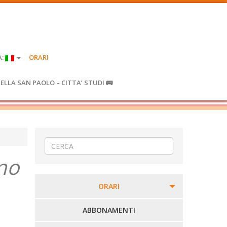
A:
ORARI
IELLA SAN PAOLO – CITTA’ STUDI 🚌
ano
ORARI
PERCORSI URBANI IN BIELLA
ABBONAMENTI