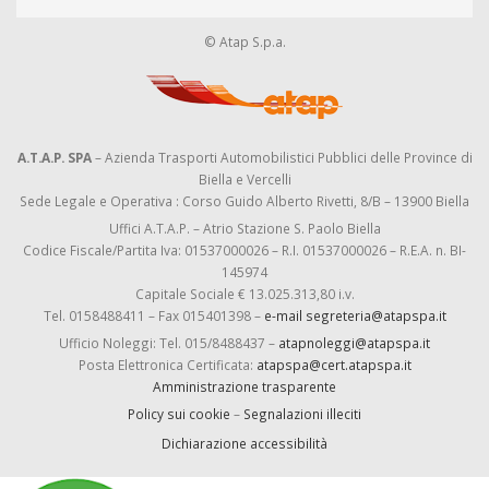
© Atap S.p.a.
A.T.A.P. SPA
– Azienda Trasporti Automobilistici Pubblici delle Province di
Biella e Vercelli
Sede Legale e Operativa : Corso Guido Alberto Rivetti, 8/B – 13900 Biella
Uffici A.T.A.P. – Atrio Stazione S. Paolo Biella
Codice Fiscale/Partita Iva: 01537000026 – R.I. 01537000026 – R.E.A. n. BI-
145974
Capitale Sociale € 13.025.313,80 i.v.
Tel. 0158488411 – Fax 015401398 –
e-mail segreteria@atapspa.it
Ufficio Noleggi: Tel. 015/8488437 –
atapnoleggi@atapspa.it
Posta Elettronica Certificata:
atapspa@cert.atapspa.it
Amministrazione trasparente
Policy sui cookie
–
Segnalazioni illeciti
Dichiarazione accessibilità