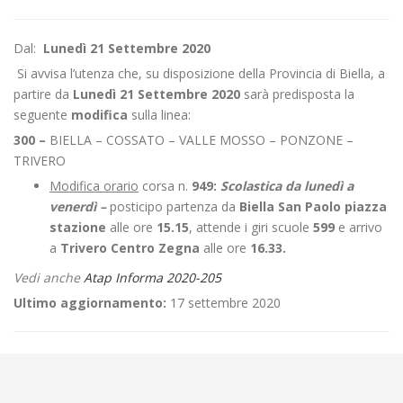
Dal:
Lunedì 21 Settembre 2020
Si avvisa l’utenza che, su disposizione della Provincia di Biella, a
partire da
Lunedì 21 Settembre 2020
sarà predisposta la
seguente
modifica
sulla linea:
300 –
BIELLA – COSSATO – VALLE MOSSO – PONZONE –
TRIVERO
Modifica orario
corsa n.
949:
Scolastica da lunedì a
venerdì –
posticipo partenza da
Biella San Paolo piazza
stazione
alle ore
15.15
, attende i giri scuole
599
e arrivo
a
Trivero Centro Zegna
alle ore
16.33.
Vedi anche
Atap Informa 2020-205
Ultimo aggiornamento:
17 settembre 2020
←
Modifica Linea 400 Cossato – Masserano – Gattinara – Romagnano
Sesia
Modifica Linea 380: Ivrea – Magnano – Mongrando – Biella – Candelo-