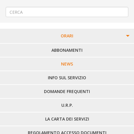
Verrone – Arro
→
ORARI
PERCORSI URBANI IN BIELLA
ABBONAMENTI
LINEE URBANE VERCELLI
NEWS
LINEE EXTRAURBANE
INFO SUL SERVIZIO
DOMANDE FREQUENTI
U.R.P.
LA CARTA DEI SERVIZI
REGOLAMENTO ACCESSO DOCUMENTI