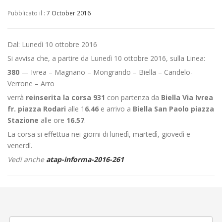
Pubblicato il :
7 October 2016
Dal: Lunedì 10 ottobre 2016
Si avvisa che, a partire da Lunedì 10 ottobre 2016, sulla Linea:
380
— Ivrea – Magnano – Mongrando – Biella – Candelo-
Verrone – Arro
verrà
reinserita la corsa 931
con partenza da
Biella Via Ivrea
fr. piazza Rodari
alle 1
6.46
e arrivo a
Biella San Paolo piazza
Stazione
alle ore
16.57
.
La corsa si effettua nei giorni di lunedì, martedì, giovedì e
venerdì.
Vedi anche
atap-informa-2016-261
←
Modifica Linea 300 Biella – Cossato – Valle Mosso – Ponzone –
Trivero
Modifica Linea 50 Alagna – Varallo
→