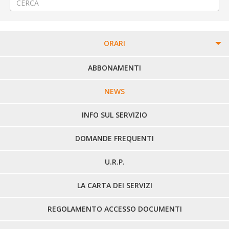
ORARI
PERCORSI URBANI IN BIELLA
ABBONAMENTI
LINEE URBANE VERCELLI
NEWS
LINEE EXTRAURBANE
INFO SUL SERVIZIO
DOMANDE FREQUENTI
U.R.P.
LA CARTA DEI SERVIZI
REGOLAMENTO ACCESSO DOCUMENTI