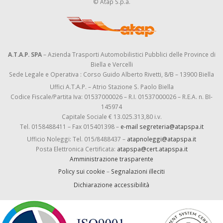
© Atap S.p.a.
A.T.A.P. SPA
– Azienda Trasporti Automobilistici Pubblici delle Province di
Biella e Vercelli
Sede Legale e Operativa : Corso Guido Alberto Rivetti, 8/B – 13900 Biella
Uffici A.T.A.P. – Atrio Stazione S. Paolo Biella
Codice Fiscale/Partita Iva: 01537000026 – R.I. 01537000026 – R.E.A. n. BI-
145974
Capitale Sociale € 13.025.313,80 i.v.
Tel. 0158488411 – Fax 015401398 –
e-mail segreteria@atapspa.it
Ufficio Noleggi: Tel. 015/8488437 –
atapnoleggi@atapspa.it
Posta Elettronica Certificata:
atapspa@cert.atapspa.it
Amministrazione trasparente
Policy sui cookie
–
Segnalazioni illeciti
Dichiarazione accessibilità