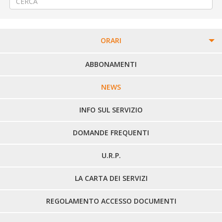
ORARI
PERCORSI URBANI IN BIELLA
ABBONAMENTI
LINEE URBANE VERCELLI
NEWS
LINEE EXTRAURBANE
INFO SUL SERVIZIO
DOMANDE FREQUENTI
U.R.P.
LA CARTA DEI SERVIZI
REGOLAMENTO ACCESSO DOCUMENTI