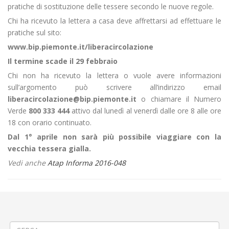
pratiche di sostituzione delle tessere secondo le nuove regole.
Chi ha ricevuto la lettera a casa deve affrettarsi ad effettuare le
pratiche sul sito:
www.bip.piemonte.it/liberacircolazione
Il termine scade il 29 febbraio
Chi non ha ricevuto la lettera o vuole avere informazioni
sull’argomento può scrivere all’indirizzo email
liberacircolazione@bip.piemonte.it
o chiamare il Numero
Verde
800 333 444
attivo dal lunedì al venerdì dalle ore 8 alle ore
18 con orario continuato.
Dal 1° aprile non sarà più possibile viaggiare con la
vecchia tessera gialla.
Vedi anche
Atap Informa 2016-048
←
Modifica Linea 50 Vercelli – Borgosesia – Varallo – Riva Valdobbia –
Alagna
Linea Commerciale 500 ► BIELLA – MILANO
→