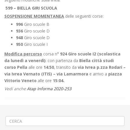
599 – BIELLA GIRI SCUOLA
SOSPENSIONE MOMENTANEA
delle seguenti corse:
996
Giro scuole B
936
Giro scuole D
948
Giro scuole D
950
Giro scuole I
Modifica percorso
corsa n°
924 Giro scuole I2 (scolastica
da lunedì a venerdì)
: con partenza da
Biella città studi
corso Pella
alle ore
14:50
, transito da
via Ivrea p.zza Rodari –
via Ivrea Vernato (ITIS) – via Lamarmora
e arrivo a
piazza
Vittorio Veneto
alle ore
15:04.
Vedi anche
Atap Informa 2020-253
←
▲ Maltempo del 2-3 Ottobre 2020 ▲
Interruzione stradale fra Massazza e Carisio Crocicchio
→