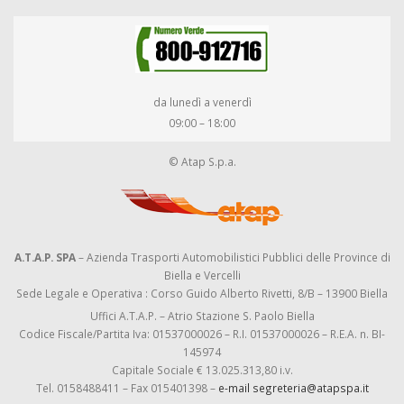
da lunedì a venerdì
09:00 – 18:00
© Atap S.p.a.
A.T.A.P. SPA
– Azienda Trasporti Automobilistici Pubblici delle Province di
Biella e Vercelli
Sede Legale e Operativa : Corso Guido Alberto Rivetti, 8/B – 13900 Biella
Uffici A.T.A.P. – Atrio Stazione S. Paolo Biella
Codice Fiscale/Partita Iva: 01537000026 – R.I. 01537000026 – R.E.A. n. BI-
145974
Capitale Sociale € 13.025.313,80 i.v.
Tel. 0158488411 – Fax 015401398 –
e-mail segreteria@atapspa.it