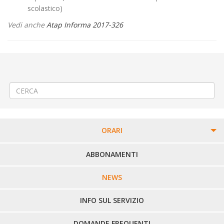
scolastico)
Vedi anche
Atap Informa 2017-326
←
Modifica Linea 71 Crevacuore – Sostegno – Roasio – Lozzolo –
Gattinara – Romagnano
Interscambio utenti fra Linea 350 e Linea 310
→
ORARI
PERCORSI URBANI IN BIELLA
ABBONAMENTI
LINEE URBANE VERCELLI
NEWS
LINEE EXTRAURBANE
INFO SUL SERVIZIO
DOMANDE FREQUENTI