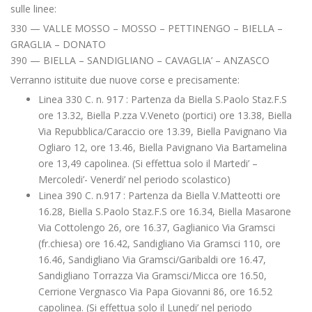
sulle linee:
330 — VALLE MOSSO – MOSSO – PETTINENGO – BIELLA –
GRAGLIA – DONATO
390 — BIELLA – SANDIGLIANO – CAVAGLIA’ – ANZASCO
Verranno istituite due nuove corse e precisamente:
Linea 330 C. n. 917 : Partenza da Biella S.Paolo Staz.F.S
ore 13.32, Biella P.zza V.Veneto (portici) ore 13.38, Biella
Via Repubblica/Caraccio ore 13.39, Biella Pavignano Via
Ogliaro 12, ore 13.46, Biella Pavignano Via Bartamelina
ore 13,49 capolinea. (Si effettua solo il Martedi’ –
Mercoledi’- Venerdi’ nel periodo scolastico)
Linea 390 C. n.917 : Partenza da Biella V.Matteotti ore
16.28, Biella S.Paolo Staz.F.S ore 16.34, Biella Masarone
Via Cottolengo 26, ore 16.37, Gaglianico Via Gramsci
(fr.chiesa) ore 16.42, Sandigliano Via Gramsci 110, ore
16.46, Sandigliano Via Gramsci/Garibaldi ore 16.47,
Sandigliano Torrazza Via Gramsci/Micca ore 16.50,
Cerrione Vergnasco Via Papa Giovanni 86, ore 16.52
capolinea. (Si effettua solo il Lunedi’ nel periodo