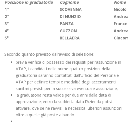
Posizione in graduatoria
Cognome
Nome
1°
SCOVENNA
Nicolò
2°
DI NUNZIO
Andre
3°
PANZA
France
4°
GUZZON
Andre
5°
BELLAERA
Giaco
Secondo quanto previsto dall’avviso di selezione:
previa verifica di possesso dei requisiti per l’assunzione in
ATAP, i candidati nelle prime quattro posizioni della
graduatoria saranno contattati dall’Ufficio del Personale
ATAP per definire tempi e modalità degli accertamenti
sanitari previsti per la successiva eventuale assunzione;
la graduatoria resta valida per due anni dalla data di
approvazione; entro la suddetta data l’Azienda potrà
attivare, ove se ne ravvisi la necessità, ulteriori assunzioni
oltre a quelle già poste a bando.