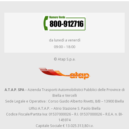
da lunedì a venerdì
09:00 – 18:00
© Atap S.p.a.
A.T.A.P. SPA
– Azienda Trasporti Automobilistici Pubblici delle Province di
Biella e Vercelli
Sede Legale e Operativa : Corso Guido Alberto Rivetti, 8/B – 13900 Biella
Uffici A.T.A.P. – Atrio Stazione S. Paolo Biella
Codice Fiscale/Partita Iva: 01537000026 – R.I. 01537000026 – R.E.A. n. BI-
145974
Capitale Sociale € 13.025.313,80 i.v.