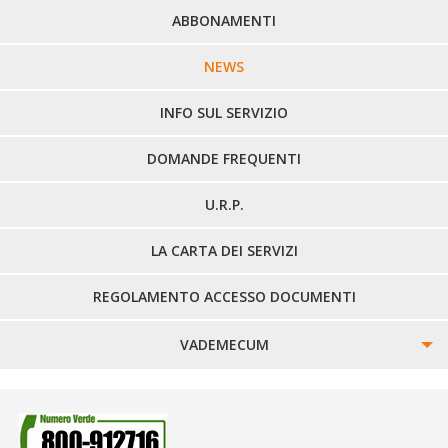
PERCORSI URBANI IN BIELLA
ABBONAMENTI
LINEE URBANE VERCELLI
NEWS
LINEE EXTRAURBANE
INFO SUL SERVIZIO
DOMANDE FREQUENTI
U.R.P.
LA CARTA DEI SERVIZI
REGOLAMENTO ACCESSO DOCUMENTI
VADEMECUM
SINISTRI
SMARRIMENTO OGGETTI