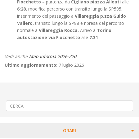
Fiocchetto
– partenza da
Cigliano piazza Alleati
alle
6:28,
modifica percorso con transito lungo la SP595,
inserimento del passaggio a
Villareggia p.zza Guido
Vallero,
transito lungo la SP88 e ripresa del percorso
normale a
Villareggia Rocca.
Arrivo a
Torino
autostazione via Fiocchetto
alle
7:31
Vedi anche
Atap Informa 2026-220
Ultimo aggiornamento:
7 luglio 2026
←
🎭“Manifestazione teatrale a Sordevolo
🌳 Abbattimento alberi in corso Garibaldi a Vercelli (venerdì 10 luglio
2026)
→
ORARI