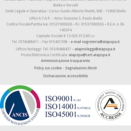
Biella e Vercelli
Sede Legale e Operativa : Corso Guido Alberto Rivetti, 8/B – 13900 Biella
Uffici A.T.A.P. – Atrio Stazione S. Paolo Biella
Codice Fiscale/Partita Iva: 01537000026 – R.I. 01537000026 – R.E.A. n. BI-
145974
Capitale Sociale € 13.025.313,80 i.v.
Tel. 0158488411 – Fax 015401398 –
e-mail segreteria@atapspa.it
Ufficio Noleggi: Tel. 015/8488437 –
atapnoleggi@atapspa.it
Posta Elettronica Certificata:
atapspa@cert.atapspa.it
Amministrazione trasparente
Policy sui cookie
–
Segnalazioni illeciti
Dichiarazione accessibilità