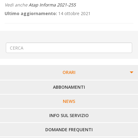
Vedi anche
Atap Informa 2021-255
Ultimo aggiornamento:
14 ottobre 2021
←
Riparazione acquedotto a Biella Cossila San Grato
OGGETTO: possibili criticità sui servizi di trasporto pubblico locale
→
ORARI
PERCORSI URBANI IN BIELLA
ABBONAMENTI
LINEE URBANE VERCELLI
NEWS
LINEE EXTRAURBANE
INFO SUL SERVIZIO
DOMANDE FREQUENTI