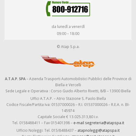
da lunedì a venerdì
09:00 – 18:00
© Atap S.p.a.
A.T.A.P. SPA
– Azienda Trasporti Automobilistici Pubblici delle Province di
Biella e Vercelli
Sede Legale e Operativa : Corso Guido Alberto Rivetti, 8/B – 13900 Biella
Uffici A.T.A.P. – Atrio Stazione S. Paolo Biella
Codice Fiscale/Partita Iva: 01537000026 – R.I. 01537000026 – R.E.A. n. BI-
145974
Capitale Sociale € 13.025.313,80 i.v.
Tel. 0158488411 – Fax 015401398 –
e-mail segreteria@atapspa.it
Ufficio Noleggi: Tel. 015/8488437 –
atapnoleggi@atapspa.it