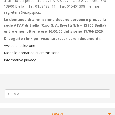
all’ufficio del personale di A.T.A.P. S.p.A. – C.so G. A. Rivetti 8/b –
13900 Biella – Tel. 0158488411 – Fax 015401398 – e-mail:
segreteria@atapspa.it.
Le domande di ammissione devono pervenire presso la
sede ATAP di Biella (C.so G. A. Rivetti 8/b – 13900 Biella)
entro e non oltre le ore 16.00.00 del giorno 17/04/2026.
Di seguito i link per visionare/scaricare i documenti:
Avviso di selezione
Modello domanda di ammissione
Informativa privacy
←
📌Criticità relative all’erogazione dei servizi di trasporto pubblico
locale ATAP nella giornata del 20/03/26
AVVISO SELEZIONE PERSONALE – n. 4 Operatori della Mobilità
→
ORARI