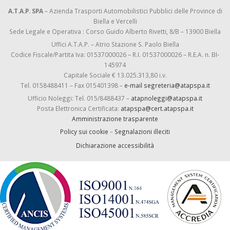
A.T.A.P. SPA
– Azienda Trasporti Automobilistici Pubblici delle Province di
Biella e Vercelli
Sede Legale e Operativa : Corso Guido Alberto Rivetti, 8/B – 13900 Biella
Uffici A.T.A.P. – Atrio Stazione S. Paolo Biella
Codice Fiscale/Partita Iva: 01537000026 – R.I. 01537000026 – R.E.A. n. BI-
145974
Capitale Sociale € 13.025.313,80 i.v.
Tel. 0158488411 – Fax 015401398 –
e-mail segreteria@atapspa.it
Ufficio Noleggi: Tel. 015/8488437 –
atapnoleggi@atapspa.it
Posta Elettronica Certificata:
atapspa@cert.atapspa.it
Amministrazione trasparente
Policy sui cookie
–
Segnalazioni illeciti
Dichiarazione accessibilità