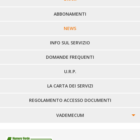
PERCORSI URBANI IN BIELLA
ABBONAMENTI
LINEE URBANE VERCELLI
NEWS
LINEE EXTRAURBANE
INFO SUL SERVIZIO
DOMANDE FREQUENTI
U.R.P.
LA CARTA DEI SERVIZI
REGOLAMENTO ACCESSO DOCUMENTI
VADEMECUM
SINISTRI