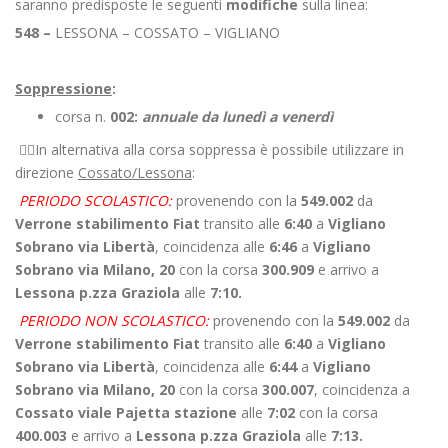
saranno predisposte le seguenti
modifiche
sulla linea:
548
–
LESSONA – COSSATO – VIGLIANO
Soppressione
:
corsa n.
002:
annuale da lunedì a venerdì
👉🏻In alternativa alla corsa soppressa è possibile utilizzare in
direzione
Cossato/Lessona
:
PERIODO SCOLASTICO:
provenendo con la
549.002
da
Verrone stabilimento Fiat
transito alle
6:40
a
Vigliano
Sobrano via Libertà
, coincidenza alle
6:46
a
Vigliano
Sobrano via Milano, 20
con la corsa
300.909
e arrivo a
Lessona p.zza Graziola
alle
7:10.
PERIODO NON SCOLASTICO:
provenendo con la
549.002
da
Verrone stabilimento Fiat
transito alle
6:40
a
Vigliano
Sobrano via Libertà
, coincidenza alle
6:44
a
Vigliano
Sobrano via Milano, 20
con la corsa
300.007
, coincidenza a
Cossato viale Pajetta stazione
alle
7:02
con la corsa
400.003
e arrivo a
Lessona p.zza Graziola
alle
7:13.