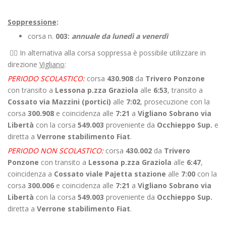
Soppressione
:
corsa n.
003:
annuale da lunedì a venerdì
👉🏻 In alternativa alla corsa soppressa è possibile utilizzare in
direzione
Vigliano
:
PERIODO SCOLASTICO:
corsa
430.908
da
Trivero Ponzone
con transito a
Lessona p.zza Graziola
alle
6:53
, transito a
Cossato via Mazzini (portici)
alle
7:02
, prosecuzione con la
corsa
300.908
e coincidenza alle
7:21
a
Vigliano Sobrano via
Libertà
con la corsa
549.003
proveniente da
Occhieppo Sup.
e
diretta a
Verrone stabilimento Fiat
.
PERIODO NON SCOLASTICO:
corsa
430.002
da
Trivero
Ponzone
con transito a
Lessona p.zza Graziola
alle
6:47
,
coincidenza a
Cossato viale Pajetta stazione
alle
7:00
con la
corsa
300.006
e coincidenza alle
7:21
a
Vigliano Sobrano via
Libertà
con la corsa
549.003
proveniente da
Occhieppo Sup.
diretta a
Verrone stabilimento Fiat
.