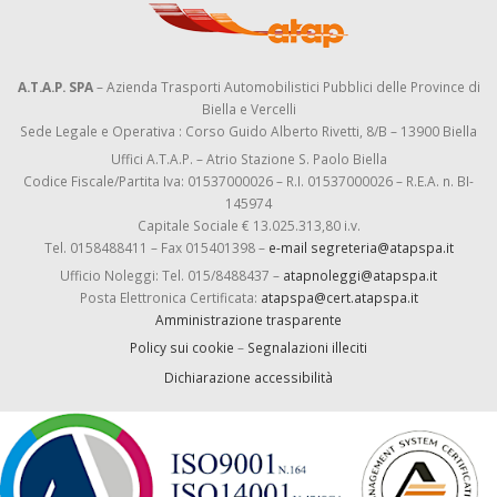
A.T.A.P. SPA
– Azienda Trasporti Automobilistici Pubblici delle Province di
Biella e Vercelli
Sede Legale e Operativa : Corso Guido Alberto Rivetti, 8/B – 13900 Biella
Uffici A.T.A.P. – Atrio Stazione S. Paolo Biella
Codice Fiscale/Partita Iva: 01537000026 – R.I. 01537000026 – R.E.A. n. BI-
145974
Capitale Sociale € 13.025.313,80 i.v.
Tel. 0158488411 – Fax 015401398 –
e-mail segreteria@atapspa.it
Ufficio Noleggi: Tel. 015/8488437 –
atapnoleggi@atapspa.it
Posta Elettronica Certificata:
atapspa@cert.atapspa.it
Amministrazione trasparente
Policy sui cookie
–
Segnalazioni illeciti
Dichiarazione accessibilità