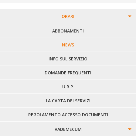
ORARI
PERCORSI URBANI IN BIELLA
ABBONAMENTI
LINEE URBANE VERCELLI
NEWS
LINEE EXTRAURBANE
INFO SUL SERVIZIO
DOMANDE FREQUENTI
U.R.P.
LA CARTA DEI SERVIZI
REGOLAMENTO ACCESSO DOCUMENTI
VADEMECUM