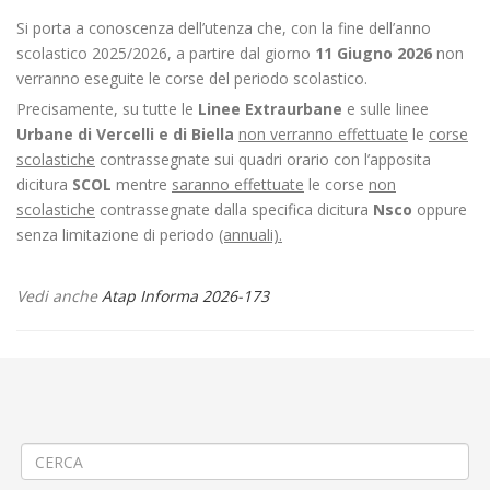
Si porta a conoscenza dell’utenza che, con la fine dell’anno
scolastico 2025/2026, a partire dal giorno
11 Giugno 2026
non
verranno eseguite le corse del periodo scolastico.
Precisamente, su tutte le
Linee Extraurbane
e sulle linee
Urbane di Vercelli e di Biella
non verranno effettuate
le
corse
scolastiche
contrassegnate sui quadri orario con l’apposita
dicitura
SCOL
mentre
saranno effettuate
le corse
non
scolastiche
contrassegnate dalla specifica dicitura
Nsco
oppure
senza limitazione di periodo
(annuali).
Vedi anche
Atap Informa 2026-173
←
📌Criticità relative all’erogazione dei servizi di trasporto pubblico
locale ATAP nella giornata del 04/06/26
📌Criticità relative all’erogazione dei servizi di trasporto pubblico
locale ATAP nella giornata del 05/06/26
→