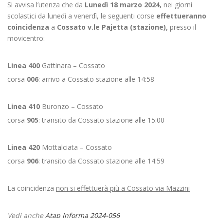
Si avvisa l’utenza che da
L
unedì 18 marzo 2024,
nei giorni
scolastici da lunedì a venerdì, le seguenti corse
effettueranno
coincidenza
a
Cossato v.le Pajetta (stazione),
presso il
movicentro:
Linea 4
00
Gattinara – Cossato
corsa
006
: arrivo a Cossato stazione alle 14:58
Linea 4
10
Buronzo – Cossato
corsa
905
: transito da Cossato stazione alle 15:00
Linea 4
20
Mottalciata – Cossato
corsa
906
: transito da Cossato stazione alle 14:59
La coincidenza
non si effettuerà più a Cossato via Mazzini
Vedi anche
Atap Informa 2024-056