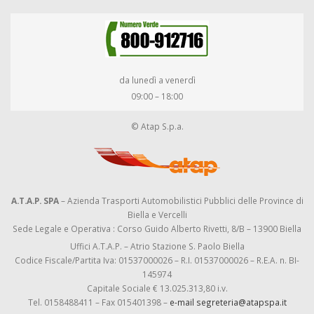
da lunedì a venerdì
09:00 – 18:00
© Atap S.p.a.
A.T.A.P. SPA
– Azienda Trasporti Automobilistici Pubblici delle Province di
Biella e Vercelli
Sede Legale e Operativa : Corso Guido Alberto Rivetti, 8/B – 13900 Biella
Uffici A.T.A.P. – Atrio Stazione S. Paolo Biella
Codice Fiscale/Partita Iva: 01537000026 – R.I. 01537000026 – R.E.A. n. BI-
145974
Capitale Sociale € 13.025.313,80 i.v.
Tel. 0158488411 – Fax 015401398 –
e-mail segreteria@atapspa.it