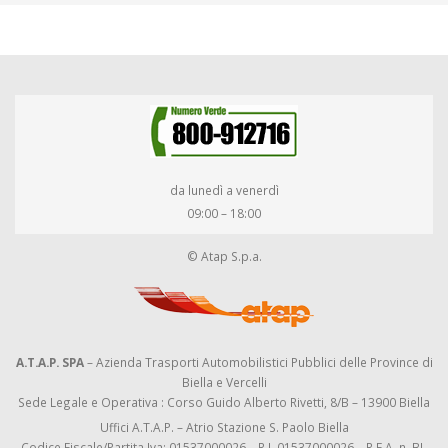
da lunedì a venerdì
09:00 – 18:00
© Atap S.p.a.
A.T.A.P. SPA
– Azienda Trasporti Automobilistici Pubblici delle Province di
Biella e Vercelli
Sede Legale e Operativa : Corso Guido Alberto Rivetti, 8/B – 13900 Biella
Uffici A.T.A.P. – Atrio Stazione S. Paolo Biella
Codice Fiscale/Partita Iva: 01537000026 – R.I. 01537000026 – R.E.A. n. BI-