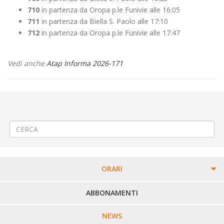
710
in partenza da Oropa p.le Funivie alle 16:05
711
in partenza da Biella S. Paolo alle 17:10
712
in partenza da Oropa p.le Funivie alle 17:47
Vedi anche
Atap Informa 2026-171
←
🚸 Orario lezioni presso le Scuole di Asigliano 🚸
📌Criticità relative all’erogazione dei servizi di trasporto pubblico
locale ATAP nella giornata del 03/06/26
→
ORARI
PERCORSI URBANI IN BIELLA
ABBONAMENTI
LINEE URBANE VERCELLI
NEWS