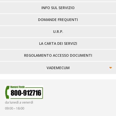
LINEE EXTRAURBANE
INFO SUL SERVIZIO
DOMANDE FREQUENTI
U.R.P.
LA CARTA DEI SERVIZI
REGOLAMENTO ACCESSO DOCUMENTI
VADEMECUM
SINISTRI
SMARRIMENTO OGGETTI
da lunedì a venerdì
DIRITTI E DOVERI
09:00 – 18:00