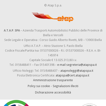
© Atap S.p.a.
A.T.A.P. SPA
– Azienda Trasporti Automobilistici Pubblici delle Province di
Biella e Vercelli
Sede Legale e Operativa : Corso Guido Alberto Rivetti, 8/B – 13900 Biella
Uffici A.T.A.P. – Atrio Stazione S. Paolo Biella
Codice Fiscale/Partita Iva: 01537000026 – R.I. 01537000026 – R.E.A. n. BI-
145974
Capitale Sociale € 13.025.313,80 i.v.
Tel. 0158488411 – Fax 015401398 –
e-mail segreteria@atapspa.it
Ufficio Noleggi: Tel. 015/8488437 –
atapnoleggi@atapspa.it
Posta Elettronica Certificata:
atapspa@cert.atapspa.it
Amministrazione trasparente
Policy sui cookie
–
Segnalazioni illeciti
Dichiarazione accessibilità