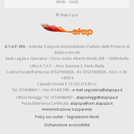
09:00 – 18:00
© Atap S.p.a.
A.T.A.P. SPA
– Azienda Trasporti Automobilistici Pubblici delle Province di
Biella e Vercelli
Sede Legale e Operativa : Corso Guido Alberto Rivetti, 8/B – 13900 Biella
Uffici A.T.A.P. – Atrio Stazione S. Paolo Biella
Codice Fiscale/Partita Iva: 01537000026 – R.I. 01537000026 – R.E.A. n. BI-
145974
Capitale Sociale € 13.025.313,80 i.v.
Tel. 0158488411 – Fax 015401398 –
e-mail segreteria@atapspa.it
Ufficio Noleggi: Tel. 015/8488437 –
atapnoleggi@atapspa.it
Posta Elettronica Certificata:
atapspa@cert.atapspa.it
Amministrazione trasparente
Policy sui cookie
–
Segnalazioni illeciti
Dichiarazione accessibilità