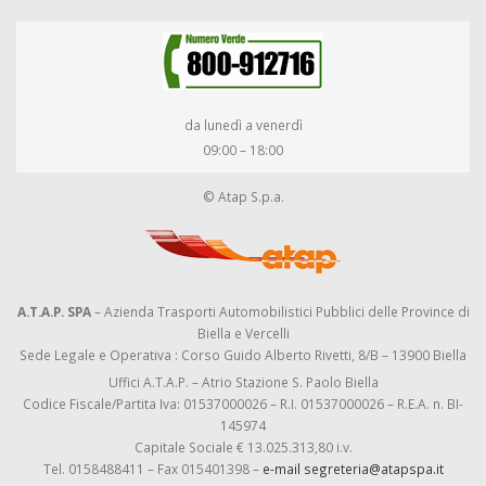
da lunedì a venerdì
09:00 – 18:00
© Atap S.p.a.
A.T.A.P. SPA
– Azienda Trasporti Automobilistici Pubblici delle Province di
Biella e Vercelli
Sede Legale e Operativa : Corso Guido Alberto Rivetti, 8/B – 13900 Biella
Uffici A.T.A.P. – Atrio Stazione S. Paolo Biella
Codice Fiscale/Partita Iva: 01537000026 – R.I. 01537000026 – R.E.A. n. BI-
145974
Capitale Sociale € 13.025.313,80 i.v.
Tel. 0158488411 – Fax 015401398 –
e-mail segreteria@atapspa.it