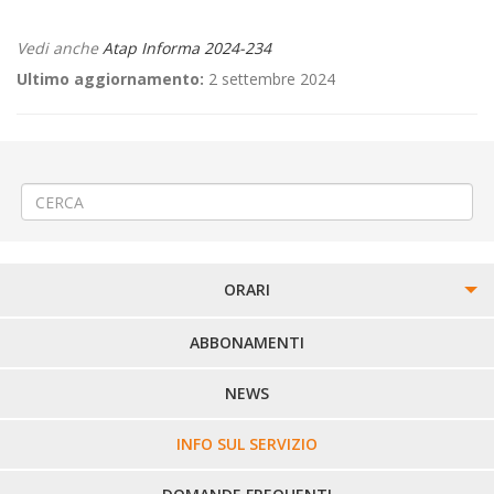
Vedi anche
Atap Informa 2024-234
Ultimo aggiornamento:
2 settembre 2024
←
⚽«Pro Vercelli – Giana Erminio» a Vercelli
🚧Riqualificazione stradale a Pollone
→
ORARI
PERCORSI URBANI IN BIELLA
ABBONAMENTI
LINEE URBANE VERCELLI
NEWS
LINEE EXTRAURBANE
INFO SUL SERVIZIO