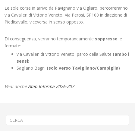
Le sole corse in arrivo da Pavignano via Ogliaro, percorreranno
via Cavalieri di Vittorio Veneto, Via Perosi, SP100 in direzione di
Piedicavallo; viceversa in senso opposto.
Di conseguenza, verranno temporaneamente
soppresse
le
fermate:
via Cavalieri di Vittorio Veneto, parco della Salute
(ambo i
sensi)
Sagliano Bagni
(solo verso Tavigliano/Campiglia)
Vedi anche
Atap Informa 2026-207
←
🍑«87ª Festa delle Pesche» a Borgo d’Ale
🚧Manutenzione rete idrica a Serravalle Sesia
→