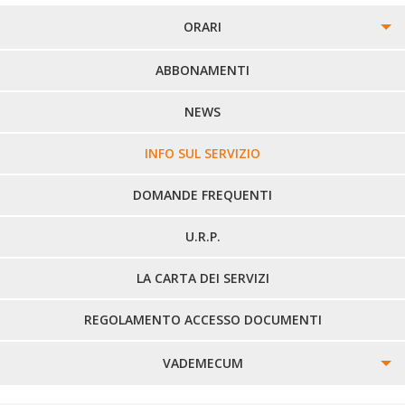
ORARI
PERCORSI URBANI IN BIELLA
ABBONAMENTI
LINEE URBANE VERCELLI
NEWS
LINEE EXTRAURBANE
INFO SUL SERVIZIO
DOMANDE FREQUENTI
U.R.P.
LA CARTA DEI SERVIZI
REGOLAMENTO ACCESSO DOCUMENTI
VADEMECUM