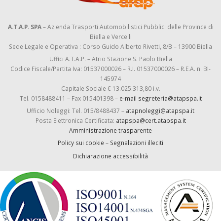
A.T.A.P. SPA
– Azienda Trasporti Automobilistici Pubblici delle Province di
Biella e Vercelli
Sede Legale e Operativa : Corso Guido Alberto Rivetti, 8/B – 13900 Biella
Uffici A.T.A.P. – Atrio Stazione S. Paolo Biella
Codice Fiscale/Partita Iva: 01537000026 – R.I. 01537000026 – R.E.A. n. BI-
145974
Capitale Sociale € 13.025.313,80 i.v.
Tel. 0158488411 – Fax 015401398 –
e-mail segreteria@atapspa.it
Ufficio Noleggi: Tel. 015/8488437 –
atapnoleggi@atapspa.it
Posta Elettronica Certificata:
atapspa@cert.atapspa.it
Amministrazione trasparente
Policy sui cookie
–
Segnalazioni illeciti
Dichiarazione accessibilità