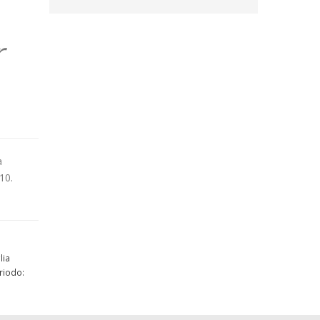
r
a
10.
lia
eriodo: