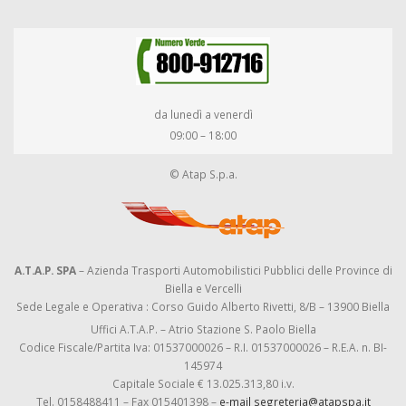
da lunedì a venerdì
09:00 – 18:00
© Atap S.p.a.
A.T.A.P. SPA
– Azienda Trasporti Automobilistici Pubblici delle Province di
Biella e Vercelli
Sede Legale e Operativa : Corso Guido Alberto Rivetti, 8/B – 13900 Biella
Uffici A.T.A.P. – Atrio Stazione S. Paolo Biella
Codice Fiscale/Partita Iva: 01537000026 – R.I. 01537000026 – R.E.A. n. BI-
145974
Capitale Sociale € 13.025.313,80 i.v.
Tel. 0158488411 – Fax 015401398 –
e-mail segreteria@atapspa.it