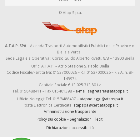
© Atap S.p.a.
A.T.A.P. SPA
– Azienda Trasporti Automobilistici Pubblici delle Province di
Biella e Vercelli
Sede Legale e Operativa : Corso Guido Alberto Rivetti, 8/B – 13900 Biella
Uffici A.T.A.P. – Atrio Stazione S. Paolo Biella
Codice Fiscale/Partita Iva: 01537000026 – R.I. 01537000026 – R.E.A. n. BI-
145974
Capitale Sociale € 13.025.313,80 i.v.
Tel. 0158488411 – Fax 015401398 –
e-mail segreteria@atapspa.it
Ufficio Noleggi: Tel. 015/8488437 –
atapnoleggi@atapspa.it
Posta Elettronica Certificata:
atapspa@cert.atapspa.it
Amministrazione trasparente
Policy sui cookie
–
Segnalazioni illeciti
Dichiarazione accessibilità