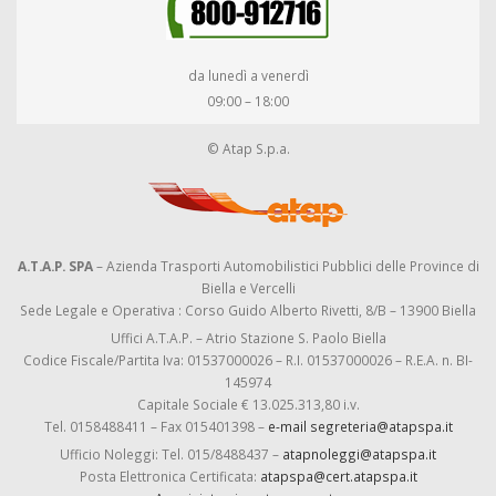
da lunedì a venerdì
09:00 – 18:00
© Atap S.p.a.
A.T.A.P. SPA
– Azienda Trasporti Automobilistici Pubblici delle Province di
Biella e Vercelli
Sede Legale e Operativa : Corso Guido Alberto Rivetti, 8/B – 13900 Biella
Uffici A.T.A.P. – Atrio Stazione S. Paolo Biella
Codice Fiscale/Partita Iva: 01537000026 – R.I. 01537000026 – R.E.A. n. BI-
145974
Capitale Sociale € 13.025.313,80 i.v.
Tel. 0158488411 – Fax 015401398 –
e-mail segreteria@atapspa.it
Ufficio Noleggi: Tel. 015/8488437 –
atapnoleggi@atapspa.it
Posta Elettronica Certificata:
atapspa@cert.atapspa.it