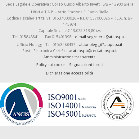
Sede Legale e Operativa : Corso Guido Alberto Rivetti, 8/B – 13900 Biella
Uffici A.T.A.P. – Atrio Stazione S. Paolo Biella
Codice Fiscale/Partita Iva: 01537000026 – R.I. 01537000026 – R.E.A. n. BI-
145974
Capitale Sociale € 13.025.313,80 i.v.
Tel. 0158488411 – Fax 015401398 –
e-mail segreteria@atapspa.it
Ufficio Noleggi: Tel. 015/8488437 –
atapnoleggi@atapspa.it
Posta Elettronica Certificata:
atapspa@cert.atapspa.it
Amministrazione trasparente
Policy sui cookie
–
Segnalazioni illeciti
Dichiarazione accessibilità