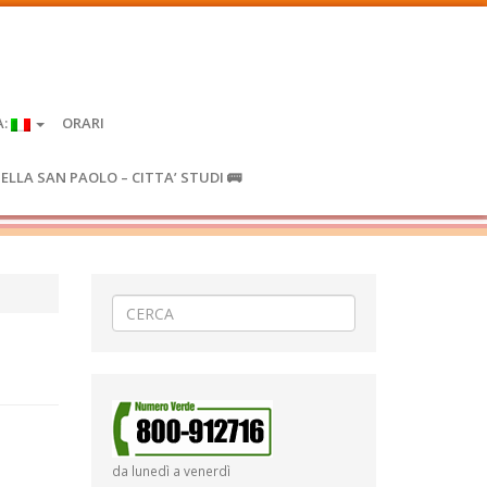
A:
ORARI
IELLA SAN PAOLO – CITTA’ STUDI 🚌
da lunedì a venerdì