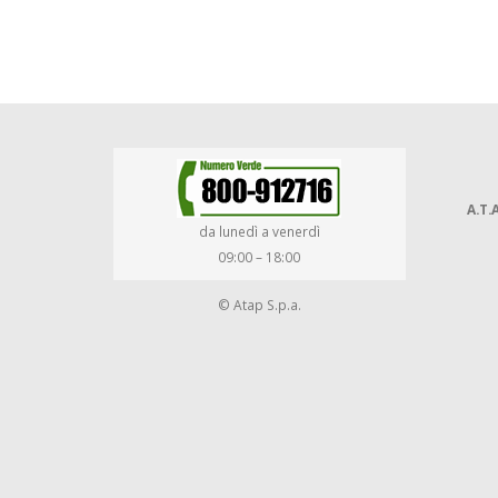
A.T.A
da lunedì a venerdì
09:00 – 18:00
© Atap S.p.a.