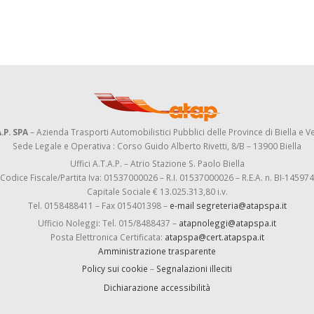
.P. SPA
– Azienda Trasporti Automobilistici Pubblici delle Province di Biella e Ve
Sede Legale e Operativa : Corso Guido Alberto Rivetti, 8/B – 13900 Biella
Uffici A.T.A.P. – Atrio Stazione S. Paolo Biella
Codice Fiscale/Partita Iva: 01537000026 – R.I. 01537000026 – R.E.A. n. BI-145974
Capitale Sociale € 13.025.313,80 i.v.
Tel. 0158488411 – Fax 015401398 –
e-mail segreteria@atapspa.it
Ufficio Noleggi: Tel. 015/8488437 –
atapnoleggi@atapspa.it
Posta Elettronica Certificata:
atapspa@cert.atapspa.it
Amministrazione trasparente
Policy sui cookie
–
Segnalazioni illeciti
Dichiarazione accessibilità