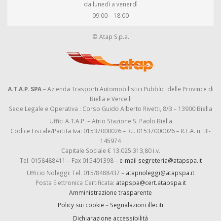
da lunedì a venerdì
09:00 – 18:00
© Atap S.p.a.
A.T.A.P. SPA
– Azienda Trasporti Automobilistici Pubblici delle Province di
Biella e Vercelli
Sede Legale e Operativa : Corso Guido Alberto Rivetti, 8/B – 13900 Biella
Uffici A.T.A.P. – Atrio Stazione S. Paolo Biella
Codice Fiscale/Partita Iva: 01537000026 – R.I. 01537000026 – R.E.A. n. BI-
145974
Capitale Sociale € 13.025.313,80 i.v.
Tel. 0158488411 – Fax 015401398 –
e-mail segreteria@atapspa.it
Ufficio Noleggi: Tel. 015/8488437 –
atapnoleggi@atapspa.it
Posta Elettronica Certificata:
atapspa@cert.atapspa.it
Amministrazione trasparente
Policy sui cookie
–
Segnalazioni illeciti
Dichiarazione accessibilità