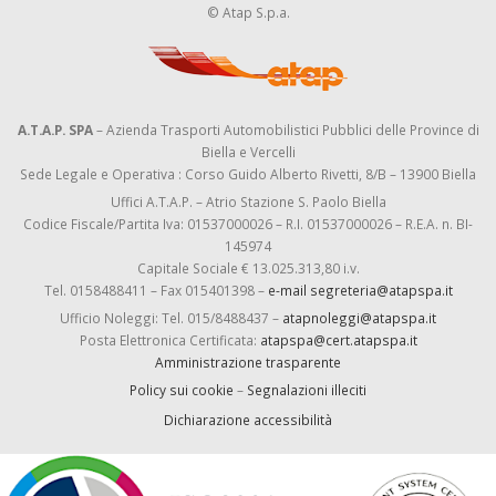
© Atap S.p.a.
A.T.A.P. SPA
– Azienda Trasporti Automobilistici Pubblici delle Province di
Biella e Vercelli
Sede Legale e Operativa : Corso Guido Alberto Rivetti, 8/B – 13900 Biella
Uffici A.T.A.P. – Atrio Stazione S. Paolo Biella
Codice Fiscale/Partita Iva: 01537000026 – R.I. 01537000026 – R.E.A. n. BI-
145974
Capitale Sociale € 13.025.313,80 i.v.
Tel. 0158488411 – Fax 015401398 –
e-mail segreteria@atapspa.it
Ufficio Noleggi: Tel. 015/8488437 –
atapnoleggi@atapspa.it
Posta Elettronica Certificata:
atapspa@cert.atapspa.it
Amministrazione trasparente
Policy sui cookie
–
Segnalazioni illeciti
Dichiarazione accessibilità