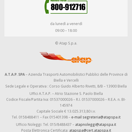
da lunedì a venerdì
09:00 – 18:00
© Atap S.p.a.
A.T.A.P. SPA
– Azienda Trasporti Automobilistici Pubblici delle Province di
Biella e Vercelli
Sede Legale e Operativa : Corso Guido Alberto Rivetti, 8/B – 13900 Biella
Uffici A.T.A.P. – Atrio Stazione S. Paolo Biella
Codice Fiscale/Partita Iva: 01537000026 – R.I. 01537000026 – R.E.A. n. BI-
145974
Capitale Sociale € 13.025.313,80 i.v.
Tel. 0158488411 – Fax 015401398 –
e-mail segreteria@atapspa.it
Ufficio Noleggi: Tel. 015/8488437 –
atapnoleggi@atapspa.it
Posta Elettronica Certificata:
atapspa@cert.atapspa.it