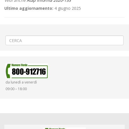
Vedi anche
Atap Informa 2020-155
Ultimo aggiornamento:
4 giugno 2025
←
Teleriscaldamento a Biella via Gramsci
Corse aggiuntive al periodo Ferie Stabilimento FPT Verrone
→
da lunedì a venerdì
09:00 – 18:00