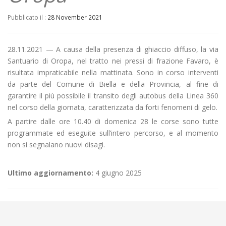
Pubblicato il :
28 November 2021
28.11.2021 — A causa della presenza di ghiaccio diffuso, la via
Santuario di Oropa, nel tratto nei pressi di frazione Favaro, è
risultata impraticabile nella mattinata. Sono in corso interventi
da parte del Comune di Biella e della Provincia, al fine di
garantire il più possibile il transito degli autobus della Linea 360
nel corso della giornata, caratterizzata da forti fenomeni di gelo.
A partire dalle ore 10.40 di domenica 28 le corse sono tutte
programmate ed eseguite sull’intero percorso, e al momento
non si segnalano nuovi disagi.
Ultimo aggiornamento:
4 giugno 2025
←
Criticità relative all’erogazione dei servizi di trasporto pubblico
locale ATAP nella giornata del 29/11/2021
Disgaggio sullo svincolo A4 Chivasso Ovest
→