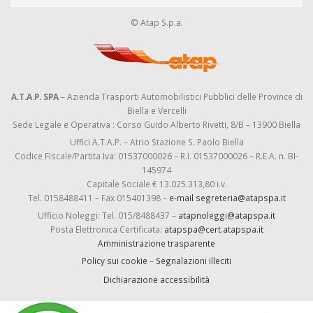
© Atap S.p.a.
A.T.A.P. SPA
– Azienda Trasporti Automobilistici Pubblici delle Province di
Biella e Vercelli
Sede Legale e Operativa : Corso Guido Alberto Rivetti, 8/B – 13900 Biella
Uffici A.T.A.P. – Atrio Stazione S. Paolo Biella
Codice Fiscale/Partita Iva: 01537000026 – R.I. 01537000026 – R.E.A. n. BI-
145974
Capitale Sociale € 13.025.313,80 i.v.
Tel. 0158488411 – Fax 015401398 –
e-mail segreteria@atapspa.it
Ufficio Noleggi: Tel. 015/8488437 –
atapnoleggi@atapspa.it
Posta Elettronica Certificata:
atapspa@cert.atapspa.it
Amministrazione trasparente
Policy sui cookie
–
Segnalazioni illeciti
Dichiarazione accessibilità