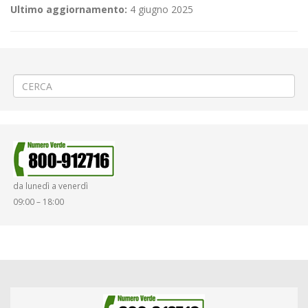
Ultimo aggiornamento:
4 giugno 2025
←
Manuntenzione sede tranviaria a Torino Ponte Mosca
«Teatro in piazza» a Serravalle Sesia
→
da lunedì a venerdì
09:00 – 18:00