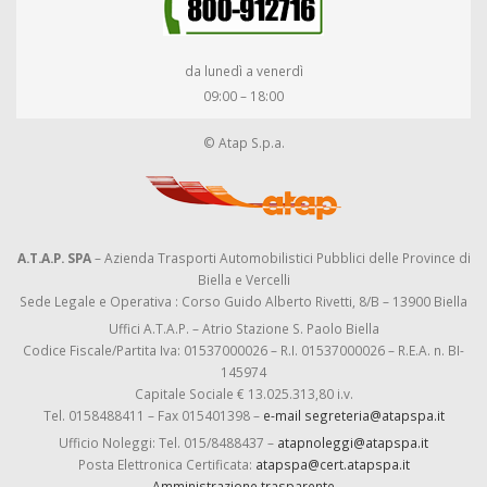
da lunedì a venerdì
09:00 – 18:00
© Atap S.p.a.
A.T.A.P. SPA
– Azienda Trasporti Automobilistici Pubblici delle Province di
Biella e Vercelli
Sede Legale e Operativa : Corso Guido Alberto Rivetti, 8/B – 13900 Biella
Uffici A.T.A.P. – Atrio Stazione S. Paolo Biella
Codice Fiscale/Partita Iva: 01537000026 – R.I. 01537000026 – R.E.A. n. BI-
145974
Capitale Sociale € 13.025.313,80 i.v.
Tel. 0158488411 – Fax 015401398 –
e-mail segreteria@atapspa.it
Ufficio Noleggi: Tel. 015/8488437 –
atapnoleggi@atapspa.it
Posta Elettronica Certificata:
atapspa@cert.atapspa.it
Amministrazione trasparente