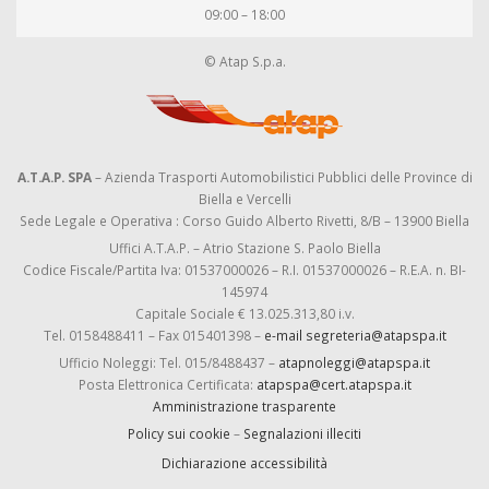
09:00 – 18:00
© Atap S.p.a.
A.T.A.P. SPA
– Azienda Trasporti Automobilistici Pubblici delle Province di
Biella e Vercelli
Sede Legale e Operativa : Corso Guido Alberto Rivetti, 8/B – 13900 Biella
Uffici A.T.A.P. – Atrio Stazione S. Paolo Biella
Codice Fiscale/Partita Iva: 01537000026 – R.I. 01537000026 – R.E.A. n. BI-
145974
Capitale Sociale € 13.025.313,80 i.v.
Tel. 0158488411 – Fax 015401398 –
e-mail segreteria@atapspa.it
Ufficio Noleggi: Tel. 015/8488437 –
atapnoleggi@atapspa.it
Posta Elettronica Certificata:
atapspa@cert.atapspa.it
Amministrazione trasparente
Policy sui cookie
–
Segnalazioni illeciti
Dichiarazione accessibilità