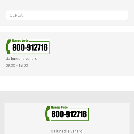
VILLANOVA -MILANO
«48° Trofeo Comune di Lessona»
→
da lunedì a venerdì
09:00 – 18:00
da lunedì a venerdì