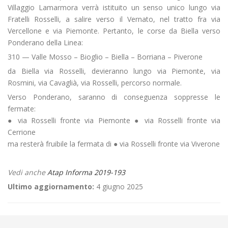
Villaggio Lamarmora verrà istituito un senso unico lungo via
Fratelli Rosselli, a salire verso il Vernato, nel tratto fra via
Vercellone e via Piemonte. Pertanto, le corse da Biella verso
Ponderano della Linea:
310 — Valle Mosso – Bioglio – Biella – Borriana – Piverone
da Biella via Rosselli, devieranno lungo via Piemonte, via
Rosmini, via Cavaglià, via Rosselli, percorso normale.
Verso Ponderano, saranno di conseguenza soppresse le
fermate:
● via Rosselli fronte via Piemonte ● via Rosselli fronte via
Cerrione
ma resterà fruibile la fermata di ● via Rosselli fronte via Viverone
Vedi anche
Atap Informa 2019-193
Ultimo aggiornamento:
4 giugno 2025
←
Linea 500 BIELLA – GAGLIANICO – VERRONE – MASSAZZA –