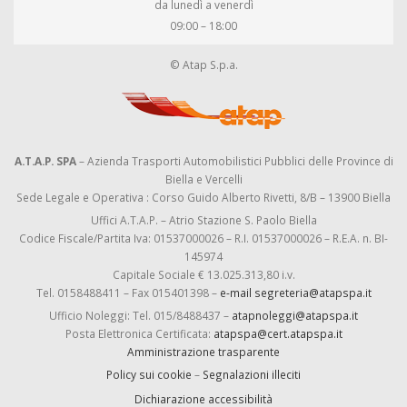
da lunedì a venerdì
09:00 – 18:00
© Atap S.p.a.
A.T.A.P. SPA
– Azienda Trasporti Automobilistici Pubblici delle Province di
Biella e Vercelli
Sede Legale e Operativa : Corso Guido Alberto Rivetti, 8/B – 13900 Biella
Uffici A.T.A.P. – Atrio Stazione S. Paolo Biella
Codice Fiscale/Partita Iva: 01537000026 – R.I. 01537000026 – R.E.A. n. BI-
145974
Capitale Sociale € 13.025.313,80 i.v.
Tel. 0158488411 – Fax 015401398 –
e-mail segreteria@atapspa.it
Ufficio Noleggi: Tel. 015/8488437 –
atapnoleggi@atapspa.it
Posta Elettronica Certificata:
atapspa@cert.atapspa.it
Amministrazione trasparente
Policy sui cookie
–
Segnalazioni illeciti
Dichiarazione accessibilità