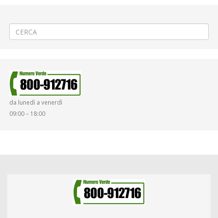
←
(Italiano) Sostituzione valvole gas a Biella via Rosselli
(Italiano) Partenza «44ª Biella–Oropa» a Biella via La Marmora
→
da lunedì a venerdì
09:00 – 18:00